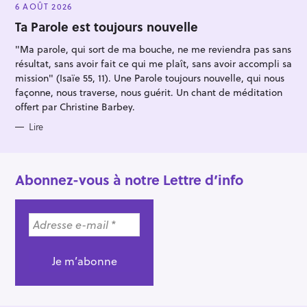
E
6 AOÛT 2026
G
O
Ta Parole est toujours nouvelle
R
I
"Ma parole, qui sort de ma bouche, ne me reviendra pas sans
E
S
résultat, sans avoir fait ce qui me plaît, sans avoir accompli sa
mission" (Isaïe 55, 11). Une Parole toujours nouvelle, qui nous
façonne, nous traverse, nous guérit. Un chant de méditation
offert par Christine Barbey.
Lire
Abonnez-vous à notre Lettre d’info