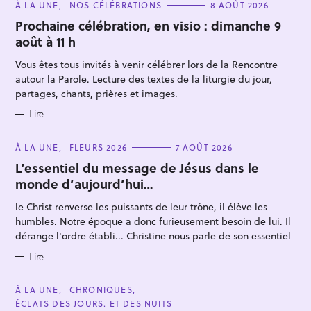
C
À LA UNE
NOS CÉLÉBRATIONS
8 AOÛT 2026
A
T
Prochaine célébration, en visio : dimanche 9
E
août à 11 h
G
O
R
Vous êtes tous invités à venir célébrer lors de la Rencontre
I
E
autour la Parole. Lecture des textes de la liturgie du jour,
S
partages, chants, prières et images.
Lire
R
e
C
À LA UNE
FLEURS 2026
7 AOÛT 2026
A
c
T
L’essentiel du message de Jésus dans le
E
h
monde d’aujourd’hui…
G
O
e
R
le Christ renverse les puissants de leur trône, il élève les
I
r
E
humbles. Notre époque a donc furieusement besoin de lui. Il
S
c
dérange l'ordre établi... Christine nous parle de son essentiel
h
Lire
e
r
C
À LA UNE
CHRONIQUES
A
ÉCLATS DES JOURS. ET DES NUITS
T