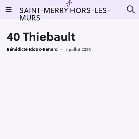
S
SAINT-MERRY HORS-LES-
k
MURS
R
i
e
c
p
h
40 Thiebault
t
e
r
o
c
Bénédicte Idoux-Renard
5 juillet 2026
c
h
e
o
r
n
:
t
e
n
t