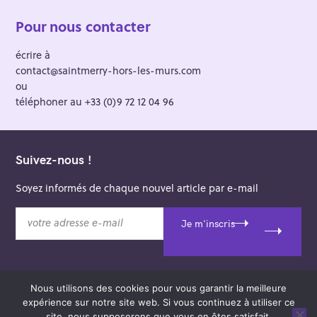
Pour nous contacter
écrire à
contact@saintmerry-hors-les-murs.com
ou
téléphoner au +33 (0)9 72 12 04 96
Suivez-nous !
Soyez informés de chaque nouvel article par e-mail
v
Je m'inscris
o
t
r
e
Nous utilisons des cookies pour vous garantir la meilleure
a
© 2026 Saint-Merry Hors-les-Murs.
expérience sur notre site web. Si vous continuez à utiliser ce
d
Theme: Felt by
Pixelgrade
.
site, nous supposerons que vous en êtes satisfait.