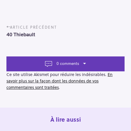
P
ARTICLE PRÉCÉDENT
o
40 Thiebault
s
t
n
a
v
0 comments
i
g
Ce site utilise Akismet pour réduire les indésirables.
En
a
savoir plus sur la façon dont les données de vos
t
commentaires sont traitées
.
i
o
n
À lire aussi