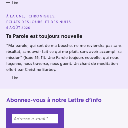
r
Lire
C
À LA UNE
CHRONIQUES
A
ÉCLATS DES JOURS. ET DES NUITS
T
E
6 AOÛT 2026
G
O
Ta Parole est toujours nouvelle
R
I
"Ma parole, qui sort de ma bouche, ne me reviendra pas sans
E
S
résultat, sans avoir fait ce qui me plaît, sans avoir accompli sa
mission" (Isaïe 55, 11). Une Parole toujours nouvelle, qui nous
façonne, nous traverse, nous guérit. Un chant de méditation
offert par Christine Barbey.
Lire
Abonnez-vous à notre Lettre d’info