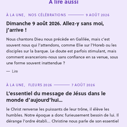
À lire aussi
C
À LA UNE
NOS CÉLÉBRATIONS
9 AOÛT 2026
A
T
Dimanche 9 août 2026. Allez-y sans moi,
E
j’arrive !
G
O
R
Nous chantons Dieu nous précède en Galilée, mais c'est
I
E
souvent nous qui l'attendons, comme Elie sur l'Horeb ou les
S
disciples sur la barque. Le doute est parfois stimulant, mais
comment avancerions-nous sans confiance en sa venue, sous
une forme souvent inattendue ?
R
e
Lire
c
h
C
À LA UNE
FLEURS 2026
7 AOÛT 2026
A
e
T
L’essentiel du message de Jésus dans le
E
monde d’aujourd’hui…
r
G
O
c
R
le Christ renverse les puissants de leur trône, il élève les
I
h
E
humbles. Notre époque a donc furieusement besoin de lui. Il
S
e
dérange l'ordre établi... Christine nous parle de son essentiel