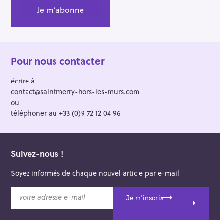
Pour nous contacter
écrire à
contact@saintmerry-hors-les-murs.com
ou
téléphoner au +33 (0)9 72 12 04 96
Suivez-nous !
Soyez informés de chaque nouvel article par e-mail
v
Je m'inscris
o
t