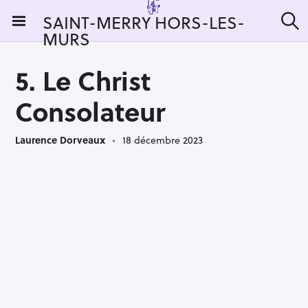
S
SAINT-MERRY HORS-LES-
k
MURS
R
i
e
c
p
h
5. Le Christ
t
e
r
o
Consolateur
c
c
h
e
o
r
Laurence Dorveaux
18 décembre 2023
n
:
t
e
n
t