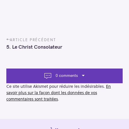
P
ARTICLE PRÉCÉDENT
o
5. Le Christ Consolateur
s
t
n
a
v
0 comments
i
g
Ce site utilise Akismet pour réduire les indésirables.
En
a
savoir plus sur la façon dont les données de vos
t
commentaires sont traitées
.
i
o
n