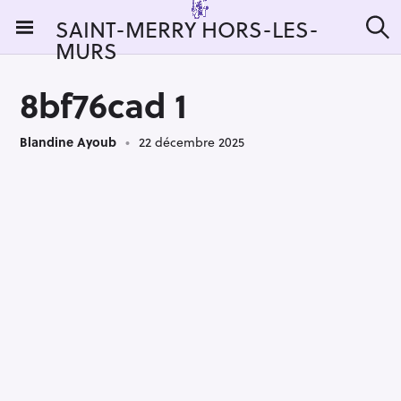
S
SAINT-MERRY HORS-LES-
k
MURS
R
i
e
c
p
h
8bf76cad 1
t
e
r
o
c
Blandine Ayoub
22 décembre 2025
c
h
e
o
r
n
:
t
e
n
t