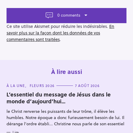
n
a
v
0 comments
i
g
Ce site utilise Akismet pour réduire les indésirables.
En
a
savoir plus sur la façon dont les données de vos
t
commentaires sont traitées
.
i
o
n
À lire aussi
C
À LA UNE
FLEURS 2026
7 AOÛT 2026
R
A
T
L’essentiel du message de Jésus dans le
e
E
monde d’aujourd’hui…
G
c
O
R
le Christ renverse les puissants de leur trône, il élève les
h
I
E
humbles. Notre époque a donc furieusement besoin de lui. Il
e
S
dérange l'ordre établi... Christine nous parle de son essentiel
r
Lire