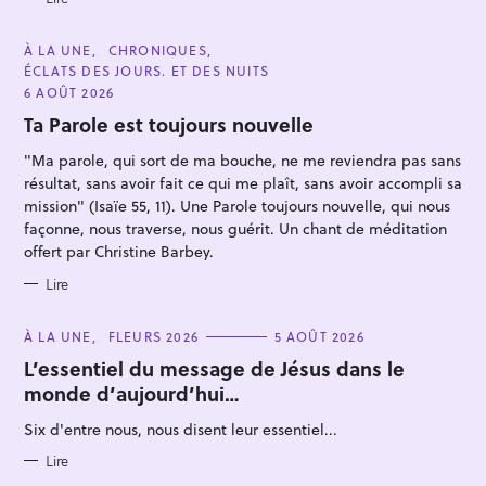
c
h
C
À LA UNE
CHRONIQUES
e
A
ÉCLATS DES JOURS. ET DES NUITS
T
r
E
6 AOÛT 2026
G
O
Ta Parole est toujours nouvelle
R
I
"Ma parole, qui sort de ma bouche, ne me reviendra pas sans
E
S
résultat, sans avoir fait ce qui me plaît, sans avoir accompli sa
mission" (Isaïe 55, 11). Une Parole toujours nouvelle, qui nous
façonne, nous traverse, nous guérit. Un chant de méditation
offert par Christine Barbey.
Lire
C
À LA UNE
FLEURS 2026
5 AOÛT 2026
A
T
L’essentiel du message de Jésus dans le
E
monde d’aujourd’hui…
G
O
R
Six d'entre nous, nous disent leur essentiel...
I
E
S
Lire