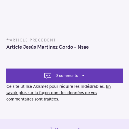
P
ARTICLE PRÉCÉDENT
o
Article Jesús Martinez Gordo – Nsae
s
t
n
a
v
0 comments
i
g
Ce site utilise Akismet pour réduire les indésirables.
En
a
savoir plus sur la façon dont les données de vos
t
commentaires sont traitées
.
i
o
n