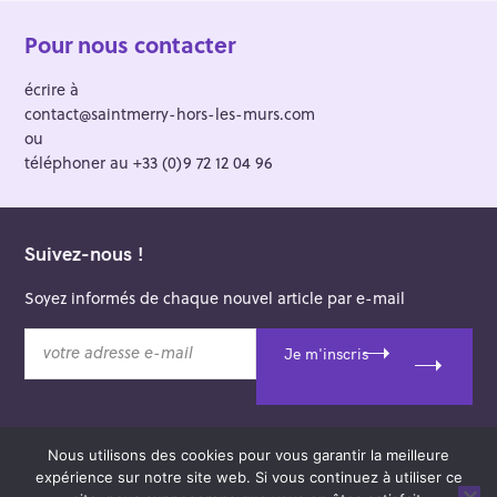
Pour nous contacter
écrire à
contact@saintmerry-hors-les-murs.com
ou
téléphoner au +33 (0)9 72 12 04 96
Suivez-nous !
Soyez informés de chaque nouvel article par e-mail
v
Je m'inscris
o
t
r
e
Nous utilisons des cookies pour vous garantir la meilleure
a
© 2026 Saint-Merry Hors-les-Murs.
expérience sur notre site web. Si vous continuez à utiliser ce
d