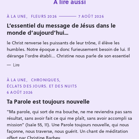
À lire aussi
C
À LA UNE
FLEURS 2026
7 AOÛT 2026
A
T
L’essentiel du message de Jésus dans le
E
monde d’aujourd’hui…
G
O
R
le Christ renverse les puissants de leur trône, il élève les
I
E
humbles. Notre époque a donc furieusement besoin de lui. Il
S
dérange l'ordre établi... Christine nous parle de son essentiel
R
e
Lire
c
h
C
À LA UNE
CHRONIQUES
A
ÉCLATS DES JOURS. ET DES NUITS
e
T
E
6 AOÛT 2026
r
G
O
Ta Parole est toujours nouvelle
c
R
I
h
"Ma parole, qui sort de ma bouche, ne me reviendra pas sans
E
S
résultat, sans avoir fait ce qui me plaît, sans avoir accompli sa
e
mission" (Isaïe 55, 11). Une Parole toujours nouvelle, qui nous
r
façonne, nous traverse, nous guérit. Un chant de méditation
offert par Christine Barbey.