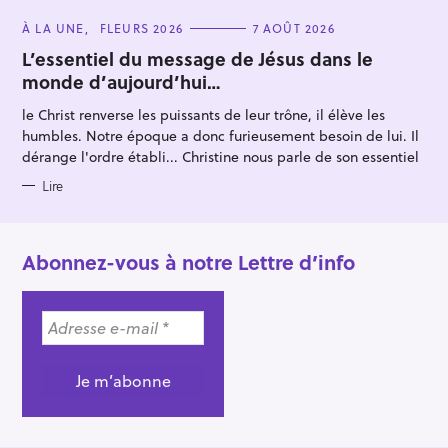
C
À LA UNE
FLEURS 2026
7 AOÛT 2026
A
T
L’essentiel du message de Jésus dans le
E
monde d’aujourd’hui…
G
O
R
le Christ renverse les puissants de leur trône, il élève les
I
E
humbles. Notre époque a donc furieusement besoin de lui. Il
S
dérange l'ordre établi... Christine nous parle de son essentiel
Lire
Abonnez-vous à notre Lettre d’info