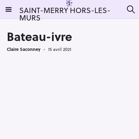
S
SAINT-MERRY HORS-LES-
k
MURS
R
i
e
c
p
h
Bateau-ivre
t
e
r
o
c
Claire Saconney
15 avril 2021
c
h
e
o
r
n
:
t
e
n
t