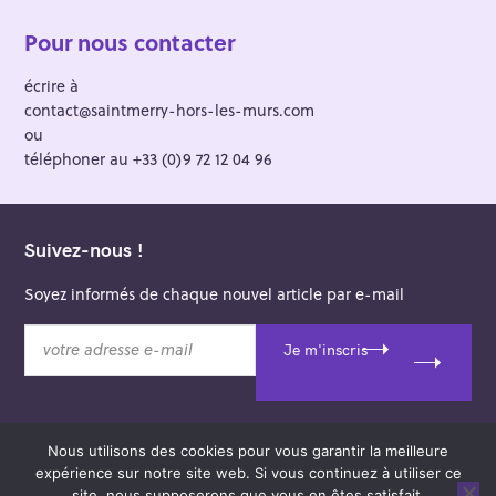
Pour nous contacter
écrire à
contact@saintmerry-hors-les-murs.com
ou
téléphoner au +33 (0)9 72 12 04 96
Suivez-nous !
Soyez informés de chaque nouvel article par e-mail
v
Je m'inscris
o
t
r
e
Nous utilisons des cookies pour vous garantir la meilleure
a
© 2026 Saint-Merry Hors-les-Murs.
expérience sur notre site web. Si vous continuez à utiliser ce
d
Theme: Felt by
Pixelgrade
.
site, nous supposerons que vous en êtes satisfait.