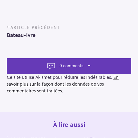
P
ARTICLE PRÉCÉDENT
o
Bateau-ivre
s
t
n
a
v
0 comments
i
g
Ce site utilise Akismet pour réduire les indésirables.
En
a
savoir plus sur la façon dont les données de vos
t
commentaires sont traitées
.
i
o
n
À lire aussi