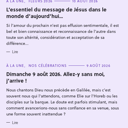
C
À LA UNE
FLEURS 2026
10 AOÛT 2026
A
T
L’essentiel du message de Jésus dans le
E
monde d’aujourd’hui…
G
O
R
Si l’amour du prochain n’est pas effusion sentimentale, il est
I
E
bel et bien connaissance et reconnaissance de l’autre dans
S
toute son altérité, considération et acceptation de sa
différence...
R
Lire
e
C
À LA UNE
NOS CÉLÉBRATIONS
9 AOÛT 2026
c
A
T
Dimanche 9 août 2026. Allez-y sans moi,
h
E
j’arrive !
e
G
O
r
R
Nous chantons Dieu nous précède en Galilée, mais c'est
I
c
E
souvent nous qui l'attendons, comme Elie sur l'Horeb ou les
S
h
disciples sur la barque. Le doute est parfois stimulant, mais
comment avancerions-nous sans confiance en sa venue, sous
e
une forme souvent inattendue ?
r
Lire