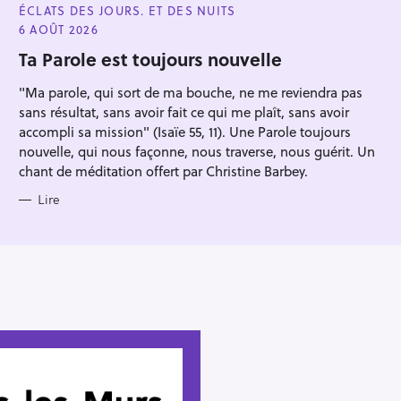
A
ÉCLATS DES JOURS. ET DES NUITS
T
E
6 AOÛT 2026
G
O
Ta Parole est toujours nouvelle
R
I
"Ma parole, qui sort de ma bouche, ne me reviendra pas
E
S
sans résultat, sans avoir fait ce qui me plaît, sans avoir
accompli sa mission" (Isaïe 55, 11). Une Parole toujours
nouvelle, qui nous façonne, nous traverse, nous guérit. Un
chant de méditation offert par Christine Barbey.
Lire