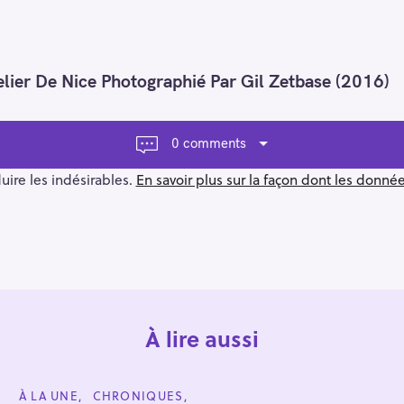
lier De Nice Photographié Par Gil Zetbase (2016)
0 comments
duire les indésirables.
En savoir plus sur la façon dont les donn
À lire aussi
C
À LA UNE
CHRONIQUES