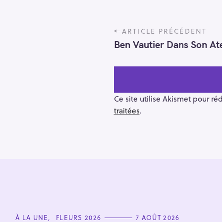
P
ARTICLE PRÉCÉDENT
o
Ben Vautier Dans Son Ate
s
t
n
a
v
Ce site utilise Akismet pour ré
i
traitées
.
g
a
t
i
R
o
e
n
c
h
e
C
À LA UNE
FLEURS 2026
7 AOÛT 2026