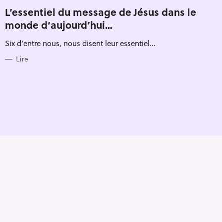
Pour effacer la recherche appuyez sur
A
T
L’essentiel du message de Jésus dans le
E
monde d’aujourd’hui…
G
O
R
Six d'entre nous, nous disent leur essentiel...
I
E
S
Lire