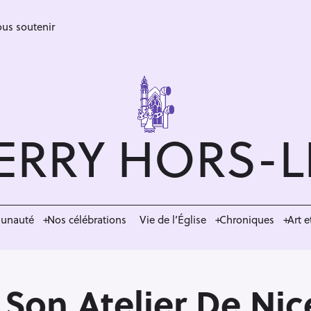
us soutenir
ERRY HORS-
munauté
Nos célébrations
Vie de l’Église
Chroniques
Art e
 Son Atelier De Ni