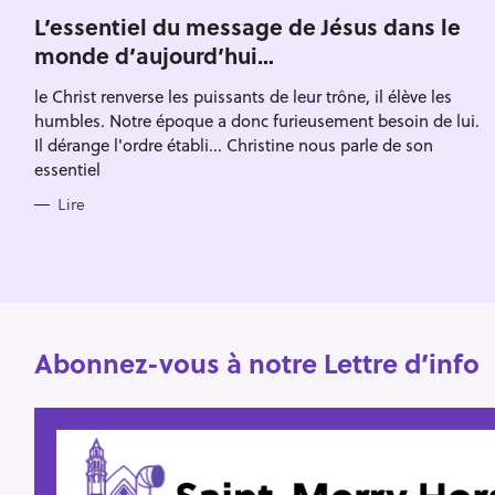
A
r
T
L’essentiel du message de Jésus dans le
Escape
E
c
monde d’aujourd’hui…
G
O
h
R
le Christ renverse les puissants de leur trône, il élève les
I
e
E
humbles. Notre époque a donc furieusement besoin de lui.
S
r
Il dérange l'ordre établi... Christine nous parle de son
essentiel
Lire
Abonnez-vous à notre Lettre d’info