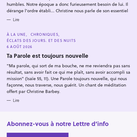
e
E
humbles. Notre époque a donc furieusement besoin de lui. Il
S
r
dérange l'ordre établi... Christine nous parle de son essentiel
Lire
C
À LA UNE
CHRONIQUES
A
ÉCLATS DES JOURS. ET DES NUITS
T
E
6 AOÛT 2026
G
O
Ta Parole est toujours nouvelle
R
I
"Ma parole, qui sort de ma bouche, ne me reviendra pas sans
E
S
résultat, sans avoir fait ce qui me plaît, sans avoir accompli sa
mission" (Isaïe 55, 11). Une Parole toujours nouvelle, qui nous
façonne, nous traverse, nous guérit. Un chant de méditation
offert par Christine Barbey.
Lire
Abonnez-vous à notre Lettre d’info