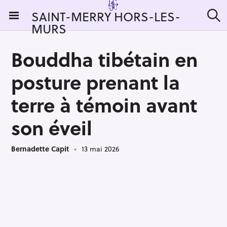
S
SAINT-MERRY HORS-LES-
k
MURS
R
i
e
c
p
h
Bouddha tibétain en
t
e
r
o
posture prenant la
c
c
h
e
o
terre à témoin avant
r
n
:
son éveil
t
e
n
Bernadette Capit
13 mai 2026
t