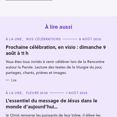
o
n
À lire aussi
C
À LA UNE
NOS CÉLÉBRATIONS
8 AOÛT 2026
A
T
Prochaine célébration, en visio : dimanche 9
E
août à 11 h
G
O
R
Vous êtes tous invités à venir célébrer lors de la Rencontre
I
R
E
autour la Parole. Lecture des textes de la liturgie du jour,
S
e
partages, chants, prières et images.
c
Lire
h
e
C
À LA UNE
FLEURS 2026
7 AOÛT 2026
A
r
T
L’essentiel du message de Jésus dans le
E
c
monde d’aujourd’hui…
G
O
h
R
le Christ renverse les puissants de leur trône, il élève les
I