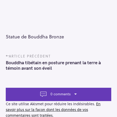
Statue de Bouddha Bronze
P
ARTICLE PRÉCÉDENT
o
Bouddha tibétain en posture prenant la terre à
s
témoin avant son éveil
t
n
a
v
i
0 comments
g
a
Ce site utilise Akismet pour réduire les indésirables.
En
t
savoir plus sur la façon dont les données de vos
i
commentaires sont traitées
.