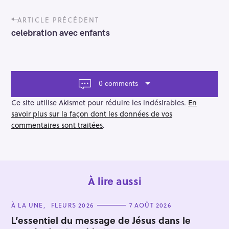
P
ARTICLE PRÉCÉDENT
o
celebration avec enfants
s
t
n
a
v
0 comments
i
g
Ce site utilise Akismet pour réduire les indésirables.
En
a
savoir plus sur la façon dont les données de vos
t
commentaires sont traitées
.
i
o
n
À lire aussi
C
À LA UNE
FLEURS 2026
7 AOÛT 2026
A
T
L’essentiel du message de Jésus dans le
E