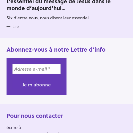
L’essentiel du message de Jésus dans le
E
monde d’aujourd’hui…
G
O
R
Six d'entre nous, nous disent leur essentiel...
I
E
S
Lire
Abonnez-vous à notre Lettre d’info
Pour nous contacter
écrire à