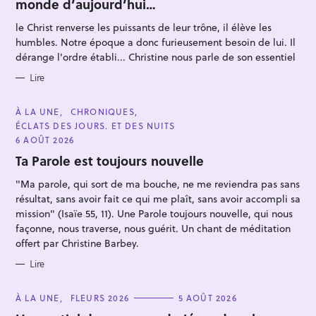
monde d’aujourd’hui…
G
O
R
le Christ renverse les puissants de leur trône, il élève les
I
E
humbles. Notre époque a donc furieusement besoin de lui. Il
S
dérange l'ordre établi... Christine nous parle de son essentiel
Lire
R
e
C
À LA UNE
CHRONIQUES
A
ÉCLATS DES JOURS. ET DES NUITS
c
T
E
6 AOÛT 2026
h
G
O
Ta Parole est toujours nouvelle
e
R
I
r
"Ma parole, qui sort de ma bouche, ne me reviendra pas sans
E
S
résultat, sans avoir fait ce qui me plaît, sans avoir accompli sa
c
mission" (Isaïe 55, 11). Une Parole toujours nouvelle, qui nous
h
façonne, nous traverse, nous guérit. Un chant de méditation
e
offert par Christine Barbey.
r
Lire
C
À LA UNE
FLEURS 2026
5 AOÛT 2026
A
T