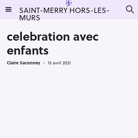
S
SAINT-MERRY HORS-LES-
k
MURS
R
i
e
c
p
h
celebration avec
t
e
r
o
enfants
c
c
h
e
o
r
Claire Saconney
15 avril 2021
n
:
t
e
n
t