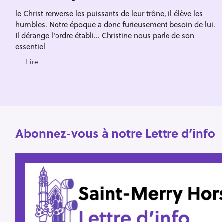
Escape
c
R
le Christ renverse les puissants de leur trône, il élève les
I
h
E
humbles. Notre époque a donc furieusement besoin de lui.
S
e
Il dérange l'ordre établi... Christine nous parle de son
essentiel
r
Lire
Abonnez-vous à notre Lettre d’info