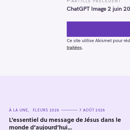
ARTICLE PRÉCÉDENT
o
ChatGPT Image 2 juin 
s
t
n
a
v
Ce site utilise Akismet pour ré
i
traitées
.
g
a
t
i
o
R
n
e
c
C
h
À LA UNE
FLEURS 2026
7 AOÛT 2026
A
e
T
L’essentiel du message de Jésus dans le
E
r
monde d’aujourd’hui…
G
O