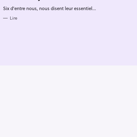
R
Six d'entre nous, nous disent leur essentiel...
I
E
S
Lire