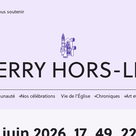
us soutenir
ERRY HORS-
munauté
Nos célébrations
Vie de l’Église
Chroniques
Art e
juin 2026, 17_49_2