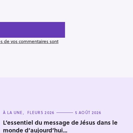
ées de vos commentaires sont
C
À LA UNE
FLEURS 2026
5 AOÛT 2026
A
T
L’essentiel du message de Jésus dans le
Pour effacer la recherche appuyez sur
E
monde d’aujourd’hui…
G
O