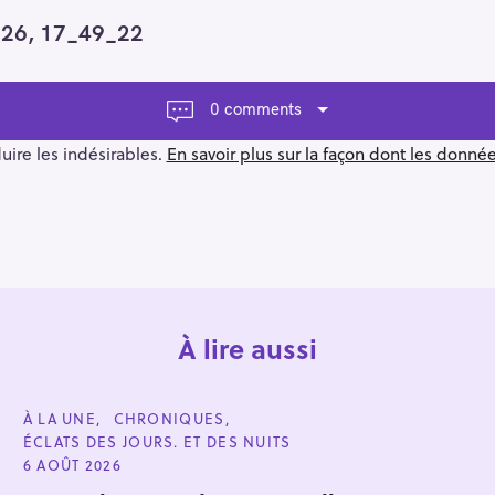
2026, 17_49_22
0 comments
duire les indésirables.
En savoir plus sur la façon dont les donn
À lire aussi
C
À LA UNE
CHRONIQUES
A
ÉCLATS DES JOURS. ET DES NUITS
T
E
6 AOÛT 2026
G
O