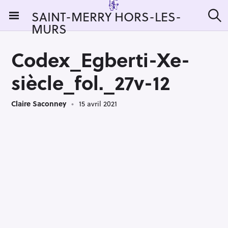
S
SAINT-MERRY HORS-LES-
k
MURS
R
i
e
c
p
h
Codex_Egberti-Xe-
t
e
r
o
siècle_fol._27v-12
c
c
h
e
o
r
Claire Saconney
15 avril 2021
n
:
t
e
n
t