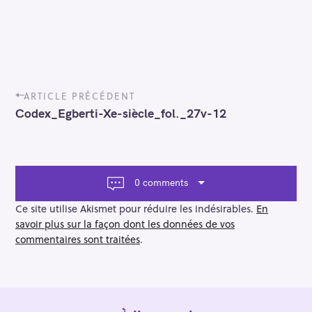
P
ARTICLE PRÉCÉDENT
o
Codex_Egberti-Xe-siècle_fol._27v-12
s
t
n
a
v
0 comments
i
g
Ce site utilise Akismet pour réduire les indésirables.
En
a
savoir plus sur la façon dont les données de vos
t
commentaires sont traitées
.
i
o
n