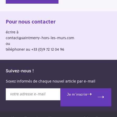
Pour nous contacter
écrire à
contact@saintmerry-hors-les-murs.com
ou
téléphoner au +33 (0)9 72 12 04 96
Suivez-nous !
Soyez informés de chaque nouvel article par e-mail
v
Je m'inscris
o
t
r
e