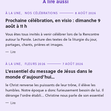
À lire aussi
C
À LA UNE
NOS CÉLÉBRATIONS
8 AOÛT 2026
A
T
Prochaine célébration, en visio : dimanche 9
E
août à 11 h
G
O
R
Vous êtes tous invités à venir célébrer lors de la Rencontre
I
E
autour la Parole. Lecture des textes de la liturgie du jour,
S
partages, chants, prières et images.
R
Lire
e
c
C
À LA UNE
FLEURS 2026
7 AOÛT 2026
A
h
T
L’essentiel du message de Jésus dans le
E
e
monde d’aujourd’hui…
G
O
r
R
le Christ renverse les puissants de leur trône, il élève les
I
c
E
humbles. Notre époque a donc furieusement besoin de lui. Il
S
h
dérange l'ordre établi... Christine nous parle de son essentiel
e
Lire
r