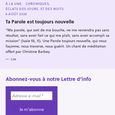
C
À LA UNE
CHRONIQUES
A
ÉCLATS DES JOURS. ET DES NUITS
T
E
6 AOÛT 2026
G
O
Ta Parole est toujours nouvelle
R
I
"Ma parole, qui sort de ma bouche, ne me reviendra pas sans
E
S
résultat, sans avoir fait ce qui me plaît, sans avoir accompli sa
mission" (Isaïe 55, 11). Une Parole toujours nouvelle, qui nous
façonne, nous traverse, nous guérit. Un chant de méditation
offert par Christine Barbey.
Lire
Abonnez-vous à notre Lettre d’info