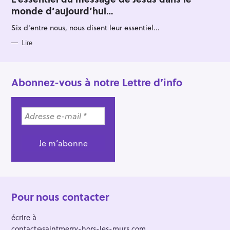
E
monde d’aujourd’hui…
G
O
R
Six d'entre nous, nous disent leur essentiel...
I
E
S
Lire
Abonnez-vous à notre Lettre d’info
Pour nous contacter
écrire à
contact@saintmerry-hors-les-murs.com