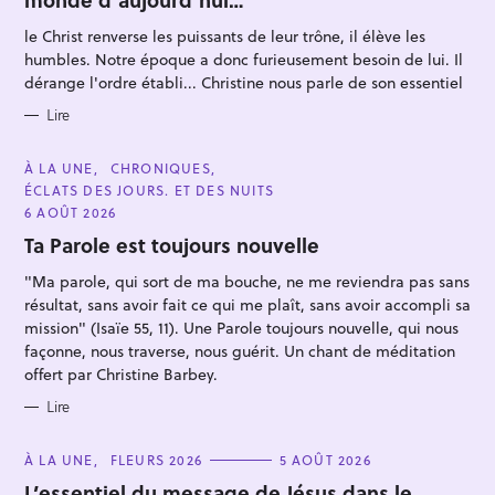
O
R
le Christ renverse les puissants de leur trône, il élève les
I
E
humbles. Notre époque a donc furieusement besoin de lui. Il
S
dérange l'ordre établi... Christine nous parle de son essentiel
Lire
R
C
À LA UNE
CHRONIQUES
e
A
ÉCLATS DES JOURS. ET DES NUITS
T
c
E
6 AOÛT 2026
G
h
O
Ta Parole est toujours nouvelle
e
R
I
"Ma parole, qui sort de ma bouche, ne me reviendra pas sans
r
E
S
résultat, sans avoir fait ce qui me plaît, sans avoir accompli sa
c
mission" (Isaïe 55, 11). Une Parole toujours nouvelle, qui nous
h
façonne, nous traverse, nous guérit. Un chant de méditation
e
offert par Christine Barbey.
r
Lire
C
À LA UNE
FLEURS 2026
5 AOÛT 2026
A
T
L’essentiel du message de Jésus dans le