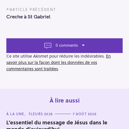
P
ARTICLE PRÉCÉDENT
o
Creche à St Gabriel
s
t
n
a
v
0 comments
i
g
Ce site utilise Akismet pour réduire les indésirables.
En
a
savoir plus sur la façon dont les données de vos
t
commentaires sont traitées
.
i
o
n
À lire aussi
C
À LA UNE
FLEURS 2026
7 AOÛT 2026
A
T
L’essentiel du message de Jésus dans le
E
monde d’aujourd’hui…
G