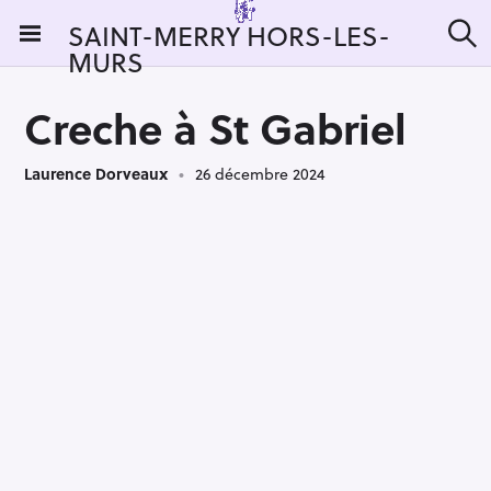
S
SAINT-MERRY HORS-LES-
k
MURS
R
i
e
c
p
h
Creche à St Gabriel
t
e
r
o
c
Laurence Dorveaux
26 décembre 2024
c
h
e
o
r
n
:
t
e
n
t