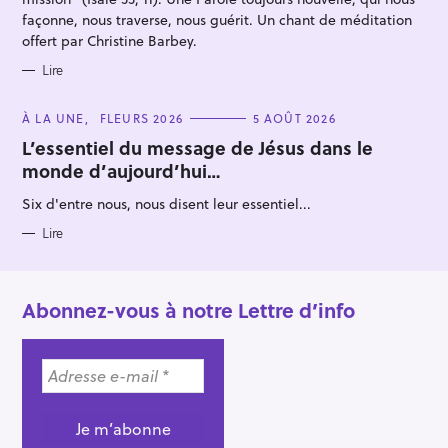
façonne, nous traverse, nous guérit. Un chant de méditation
offert par Christine Barbey.
Lire
C
À LA UNE
FLEURS 2026
5 AOÛT 2026
A
T
L’essentiel du message de Jésus dans le
E
monde d’aujourd’hui…
G
O
R
Six d'entre nous, nous disent leur essentiel...
I
E
S
Lire
Abonnez-vous à notre Lettre d’info