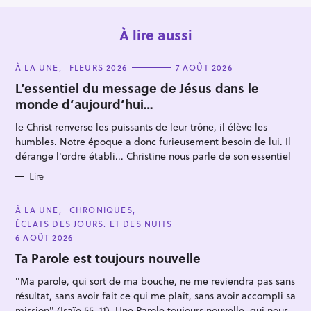
À lire aussi
C
À LA UNE
FLEURS 2026
7 AOÛT 2026
A
T
L’essentiel du message de Jésus dans le
E
monde d’aujourd’hui…
G
O
R
le Christ renverse les puissants de leur trône, il élève les
I
E
humbles. Notre époque a donc furieusement besoin de lui. Il
R
S
dérange l'ordre établi... Christine nous parle de son essentiel
e
c
Lire
h
C
À LA UNE
CHRONIQUES
e
A
ÉCLATS DES JOURS. ET DES NUITS
T
r
E
6 AOÛT 2026
G
c
O
Ta Parole est toujours nouvelle
h
R
I
"Ma parole, qui sort de ma bouche, ne me reviendra pas sans
e
E
S
résultat, sans avoir fait ce qui me plaît, sans avoir accompli sa
r
mission" (Isaïe 55, 11). Une Parole toujours nouvelle, qui nous