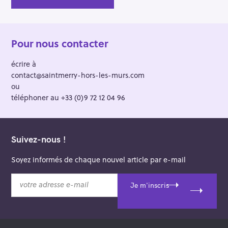
Pour nous contacter
écrire à
contact@saintmerry-hors-les-murs.com
ou
téléphoner au +33 (0)9 72 12 04 96
Suivez-nous !
Soyez informés de chaque nouvel article par e-mail
v
Je m'inscris
o
t
r
e