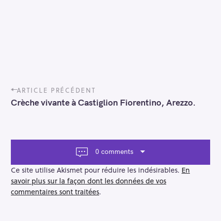
P
ARTICLE PRÉCÉDENT
o
Crèche vivante à Castiglion Fiorentino, Arezzo.
s
t
n
a
v
0 comments
i
g
Ce site utilise Akismet pour réduire les indésirables.
En
a
savoir plus sur la façon dont les données de vos
t
commentaires sont traitées
.
i
o
n