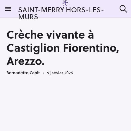
S
SAINT-MERRY HORS-LES-
k
MURS
R
i
e
c
p
h
Crèche vivante à
t
e
r
o
Castiglion Fiorentino,
c
c
h
e
o
Arezzo.
r
n
:
t
Bernadette Capit
9 janvier 2026
e
n
t