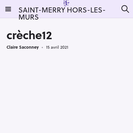
S
SAINT-MERRY HORS-LES-
k
MURS
R
i
e
c
p
h
crèche12
t
e
r
o
c
Claire Saconney
15 avril 2021
c
h
e
o
r
n
:
t
e
n
t