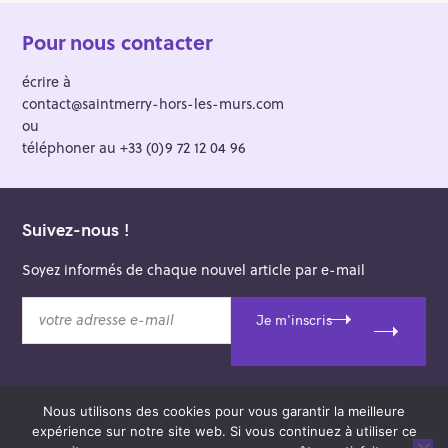
Pour nous contacter
écrire à
contact@saintmerry-hors-les-murs.com
ou
téléphoner au +33 (0)9 72 12 04 96
Suivez-nous !
Soyez informés de chaque nouvel article par e-mail
v
Je m'inscris
o
t
r
e
Nous utilisons des cookies pour vous garantir la meilleure
a
© 2026 Saint-Merry Hors-les-Murs.
expérience sur notre site web. Si vous continuez à utiliser ce
d