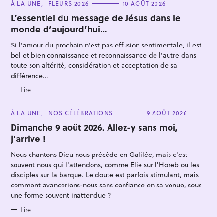
C
À LA UNE
FLEURS 2026
10 AOÛT 2026
A
T
L’essentiel du message de Jésus dans le
E
monde d’aujourd’hui…
G
O
R
Si l’amour du prochain n’est pas effusion sentimentale, il est
I
E
bel et bien connaissance et reconnaissance de l’autre dans
S
toute son altérité, considération et acceptation de sa
différence...
R
Lire
e
c
C
À LA UNE
NOS CÉLÉBRATIONS
9 AOÛT 2026
A
h
T
Dimanche 9 août 2026. Allez-y sans moi,
E
j’arrive !
e
G
O
r
R
Nous chantons Dieu nous précède en Galilée, mais c'est
I
c
E
souvent nous qui l'attendons, comme Elie sur l'Horeb ou les
S
h
disciples sur la barque. Le doute est parfois stimulant, mais
comment avancerions-nous sans confiance en sa venue, sous
e
une forme souvent inattendue ?
r
Lire