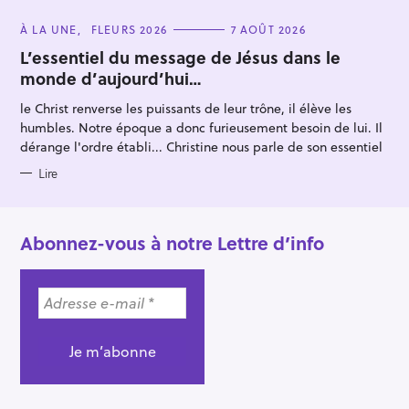
C
À LA UNE
FLEURS 2026
7 AOÛT 2026
A
T
L’essentiel du message de Jésus dans le
E
monde d’aujourd’hui…
G
O
R
le Christ renverse les puissants de leur trône, il élève les
I
E
humbles. Notre époque a donc furieusement besoin de lui. Il
S
dérange l'ordre établi... Christine nous parle de son essentiel
Lire
Abonnez-vous à notre Lettre d’info