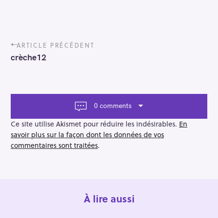
P
ARTICLE PRÉCÉDENT
o
crèche12
s
t
n
a
v
0 comments
i
g
Ce site utilise Akismet pour réduire les indésirables.
En
a
savoir plus sur la façon dont les données de vos
t
commentaires sont traitées
.
i
o
n
À lire aussi