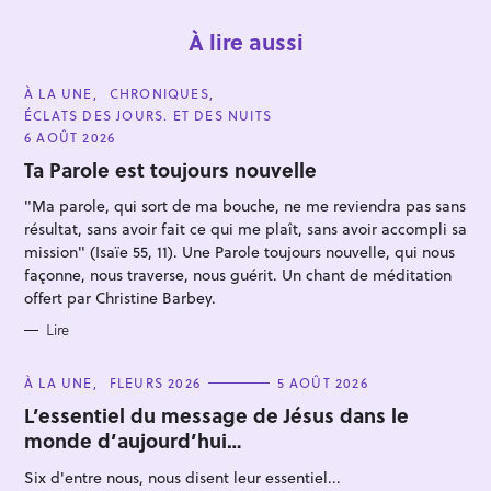
À lire aussi
C
À LA UNE
CHRONIQUES
A
ÉCLATS DES JOURS. ET DES NUITS
T
E
6 AOÛT 2026
G
O
Ta Parole est toujours nouvelle
R
I
"Ma parole, qui sort de ma bouche, ne me reviendra pas sans
E
S
résultat, sans avoir fait ce qui me plaît, sans avoir accompli sa
R
mission" (Isaïe 55, 11). Une Parole toujours nouvelle, qui nous
e
façonne, nous traverse, nous guérit. Un chant de méditation
c
offert par Christine Barbey.
h
Lire
e
r
C
À LA UNE
FLEURS 2026
5 AOÛT 2026
A
c
T
L’essentiel du message de Jésus dans le
E
h
monde d’aujourd’hui…
G
O
e
R
Six d'entre nous, nous disent leur essentiel...
I
r