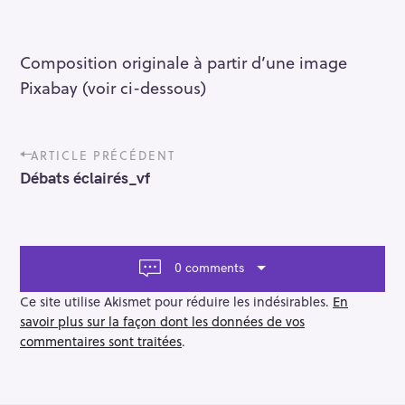
Composition originale à partir d’une image
Pixabay (voir ci-dessous)
P
ARTICLE PRÉCÉDENT
o
Débats éclairés_vf
s
t
n
a
v
0 comments
i
g
Ce site utilise Akismet pour réduire les indésirables.
En
a
savoir plus sur la façon dont les données de vos
t
commentaires sont traitées
.
i
o
n