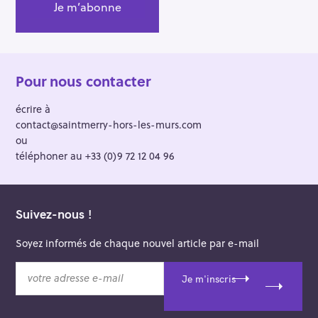
Pour nous contacter
écrire à
contact@saintmerry-hors-les-murs.com
ou
téléphoner au +33 (0)9 72 12 04 96
Suivez-nous !
Soyez informés de chaque nouvel article par e-mail
v
Je m'inscris
o
t
r