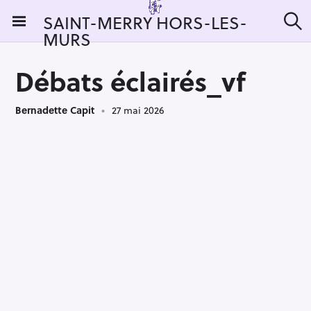
S
SAINT-MERRY HORS-LES-
k
MURS
R
i
e
c
p
h
Débats éclairés_vf
t
e
r
o
c
Bernadette Capit
27 mai 2026
c
h
e
o
r
n
:
t
e
n
t