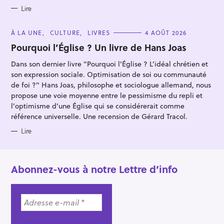
E
S
Lire
C
À LA UNE
CULTURE
LIVRES
4 AOÛT 2026
A
T
Pourquoi l’Église ? Un livre de Hans Joas
E
G
Dans son dernier livre "Pourquoi l'Église ? L’idéal chrétien et
O
R
son expression sociale. Optimisation de soi ou communauté
I
E
de foi ?" Hans Joas, philosophe et sociologue allemand, nous
S
propose une voie moyenne entre le pessimisme du repli et
l’optimisme d’une Église qui se considérerait comme
référence universelle. Une recension de Gérard Tracol.
Lire
Abonnez-vous à notre Lettre d’info