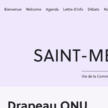
S
k
Bienvenue
Welcome
Agenda
Lettre d’info
Débats
No
i
p
t
o
c
SAINT-M
o
n
t
e
D
n
Vie de la Com
t
Drapeau ONU