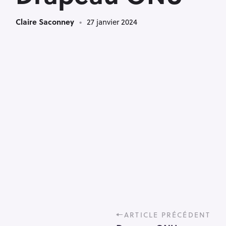
Claire Saconney
27 janvier 2024
P
ARTICLE PRÉCÉDENT
o