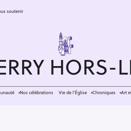
us soutenir
ERRY HORS-
munauté
Nos célébrations
Vie de l’Église
Chroniques
Art e