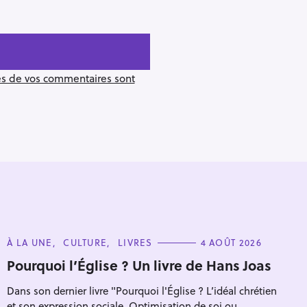
ées de vos commentaires sont
C
À LA UNE
CULTURE
LIVRES
4 AOÛT 2026
A
T
Pourquoi l’Église ? Un livre de Hans Joas
E
Pour effacer la recherche appuyez sur
G
Dans son dernier livre "Pourquoi l'Église ? L’idéal chrétien
O
R
et son expression sociale. Optimisation de soi ou