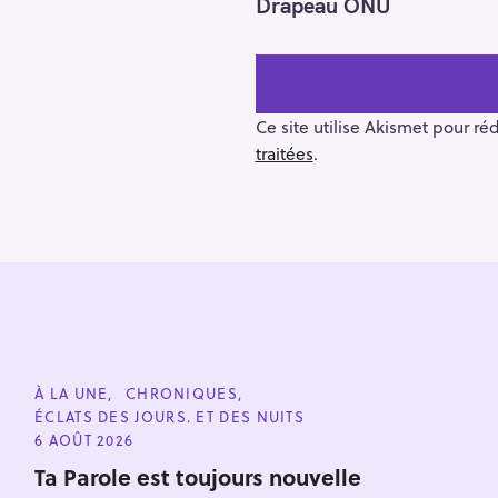
Drapeau ONU
s
t
n
a
v
Ce site utilise Akismet pour ré
i
traitées
.
g
a
t
i
o
n
R
e
c
C
À LA UNE
CHRONIQUES
A
h
ÉCLATS DES JOURS. ET DES NUITS
T
e
E
6 AOÛT 2026
G
r
O
Ta Parole est toujours nouvelle
Escape
R