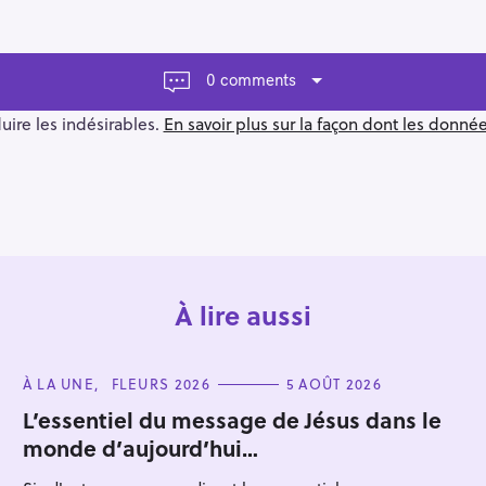
0 comments
duire les indésirables.
En savoir plus sur la façon dont les donn
À lire aussi
C
À LA UNE
FLEURS 2026
5 AOÛT 2026
A
T
L’essentiel du message de Jésus dans le
E
monde d’aujourd’hui…
G
O
R