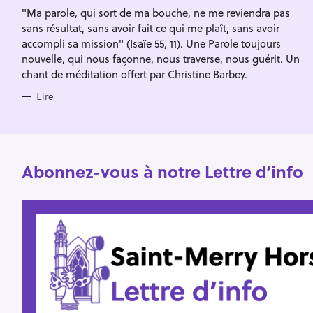
c
I
"Ma parole, qui sort de ma bouche, ne me reviendra pas
E
h
S
sans résultat, sans avoir fait ce qui me plaît, sans avoir
e
accompli sa mission" (Isaïe 55, 11). Une Parole toujours
r
nouvelle, qui nous façonne, nous traverse, nous guérit. Un
chant de méditation offert par Christine Barbey.
Lire
Abonnez-vous à notre Lettre d’info