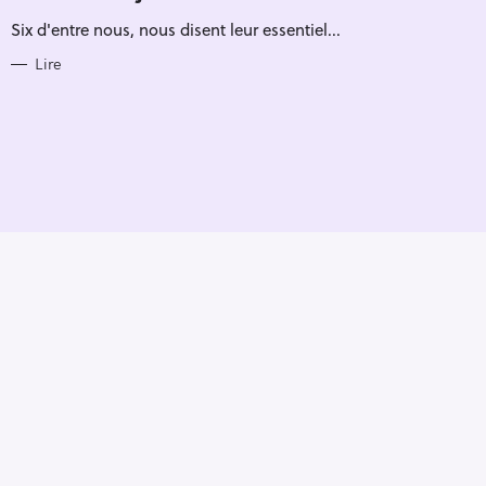
R
Six d'entre nous, nous disent leur essentiel...
I
E
S
Lire