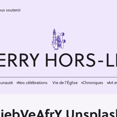
us soutenir
ERRY HORS-
munauté
Nos célébrations
Vie de l’Église
Chroniques
Art e
liebVeAfrY Unsplas