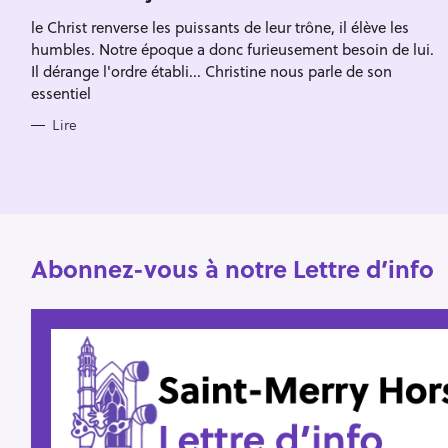
Escape
c
R
le Christ renverse les puissants de leur trône, il élève les
I
h
E
humbles. Notre époque a donc furieusement besoin de lui.
S
e
Il dérange l'ordre établi... Christine nous parle de son
essentiel
r
Lire
Abonnez-vous à notre Lettre d’info