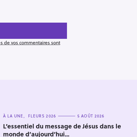
ées de vos commentaires sont
C
À LA UNE
FLEURS 2026
5 AOÛT 2026
A
T
L’essentiel du message de Jésus dans le
Pour effacer la recherche appuyez sur
E
monde d’aujourd’hui…
G
O