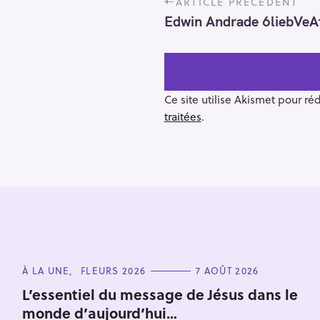
ARTICLE PRÉCÉDENT
o
Edwin Andrade 6liebVeA
s
t
n
a
v
Ce site utilise Akismet pour ré
i
traitées
.
g
a
t
i
o
R
n
e
c
C
h
À LA UNE
FLEURS 2026
7 AOÛT 2026
A
e
T
L’essentiel du message de Jésus dans le
E
r
monde d’aujourd’hui…
G
O