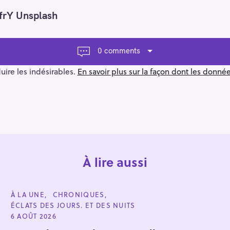
frY Unsplash
0 comments
duire les indésirables.
En savoir plus sur la façon dont les donn
À lire aussi
C
À LA UNE
CHRONIQUES
A
ÉCLATS DES JOURS. ET DES NUITS
T
E
6 AOÛT 2026
G
O