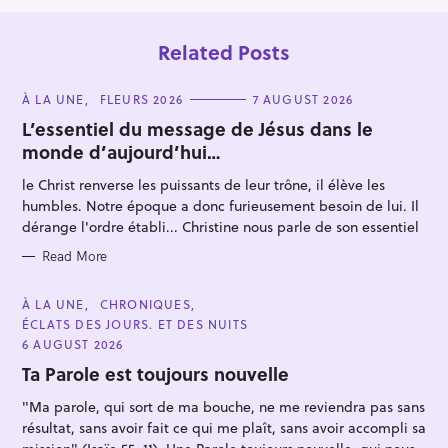
Related Posts
C
À LA UNE
FLEURS 2026
7 AUGUST 2026
A
T
L’essentiel du message de Jésus dans le
E
monde d’aujourd’hui…
G
O
R
le Christ renverse les puissants de leur trône, il élève les
I
E
humbles. Notre époque a donc furieusement besoin de lui. Il
S
S
dérange l'ordre établi... Christine nous parle de son essentiel
e
Read More
a
r
C
À LA UNE
CHRONIQUES
A
c
ÉCLATS DES JOURS. ET DES NUITS
T
E
h
6 AUGUST 2026
G
f
O
Ta Parole est toujours nouvelle
R
o
I
"Ma parole, qui sort de ma bouche, ne me reviendra pas sans
E
r
S
résultat, sans avoir fait ce qui me plaît, sans avoir accompli sa
: