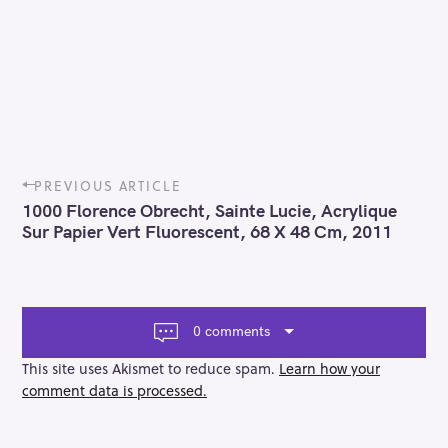
P
PREVIOUS ARTICLE
o
1000 Florence Obrecht, Sainte Lucie, Acrylique
s
Sur Papier Vert Fluorescent, 68 X 48 Cm, 2011
t
n
a
v
i
0 comments
g
a
This site uses Akismet to reduce spam.
Learn how your
t
comment data is processed.
i
o
n