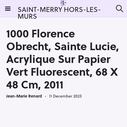
S
SAINT-MERRY HORS-LES-
k
MURS
S
i
e
a
p
r
1000 Florence
t
c
h
o
Obrecht, Sainte Lucie,
c
o
Acrylique Sur Papier
n
Vert Fluorescent, 68 X
t
e
48 Cm, 2011
n
t
Jean-Marie Renard
11 December 2023