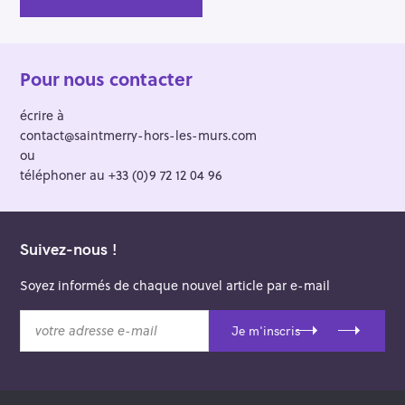
Pour nous contacter
écrire à
contact@saintmerry-hors-les-murs.com
ou
téléphoner au +33 (0)9 72 12 04 96
Suivez-nous !
Soyez informés de chaque nouvel article par e-mail
v
Je m'inscris
o
t
r
e