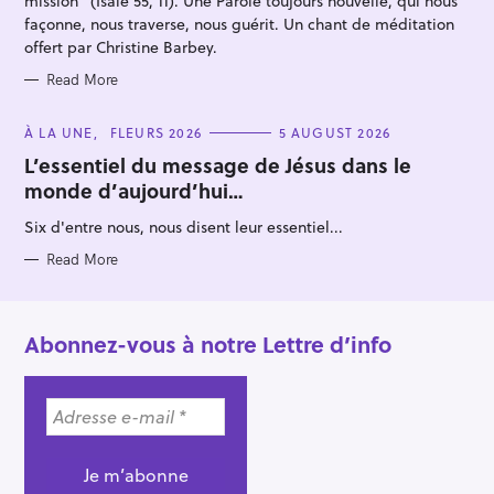
mission" (Isaïe 55, 11). Une Parole toujours nouvelle, qui nous
façonne, nous traverse, nous guérit. Un chant de méditation
offert par Christine Barbey.
Read More
C
À LA UNE
FLEURS 2026
5 AUGUST 2026
A
T
L’essentiel du message de Jésus dans le
E
monde d’aujourd’hui…
G
O
R
Six d'entre nous, nous disent leur essentiel...
I
E
S
Read More
Abonnez-vous à notre Lettre d’info