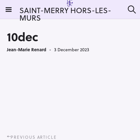
S
SAINT-MERRY HORS-LES-
k
MURS
S
i
e
a
p
r
10dec
t
c
h
o
Jean-Marie Renard
3 December 2023
c
o
n
t
e
n
t
P
PREVIOUS ARTICLE