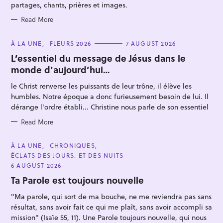
partages, chants, prières et images.
Read More
C
À LA UNE
FLEURS 2026
7 AUGUST 2026
A
T
L’essentiel du message de Jésus dans le
E
S
monde d’aujourd’hui…
G
O
e
R
le Christ renverse les puissants de leur trône, il élève les
I
a
E
humbles. Notre époque a donc furieusement besoin de lui. Il
S
r
dérange l'ordre établi... Christine nous parle de son essentiel
c
Read More
h
f
C
À LA UNE
CHRONIQUES
A
o
ÉCLATS DES JOURS. ET DES NUITS
T
r
E
6 AUGUST 2026
G
:
O
Ta Parole est toujours nouvelle
R
I
"Ma parole, qui sort de ma bouche, ne me reviendra pas sans
E
S
résultat, sans avoir fait ce qui me plaît, sans avoir accompli sa
mission" (Isaïe 55, 11). Une Parole toujours nouvelle, qui nous