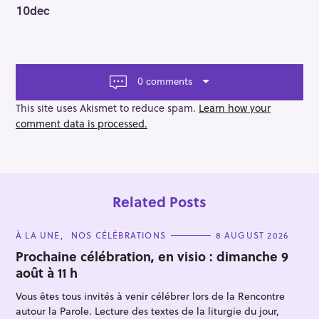
o
10dec
s
t
n
a
v
0 comments
i
g
This site uses Akismet to reduce spam.
Learn how your
a
comment data is processed.
t
i
o
n
Related Posts
C
À LA UNE
NOS CÉLÉBRATIONS
8 AUGUST 2026
A
T
Prochaine célébration, en visio : dimanche 9
E
août à 11 h
G
O
R
Vous êtes tous invités à venir célébrer lors de la Rencontre
I
E
autour la Parole. Lecture des textes de la liturgie du jour,
S