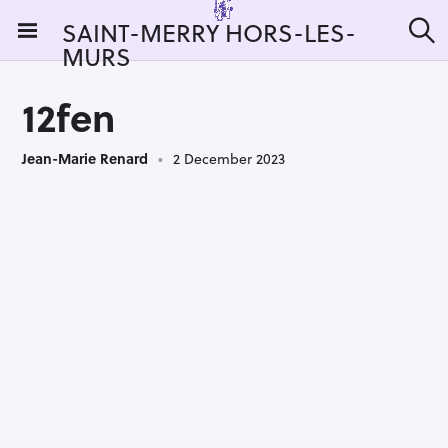
S
SAINT-MERRY HORS-LES-
k
MURS
S
i
e
a
p
r
12fen
t
c
h
o
Jean-Marie Renard
2 December 2023
c
o
n
t
e
n
t