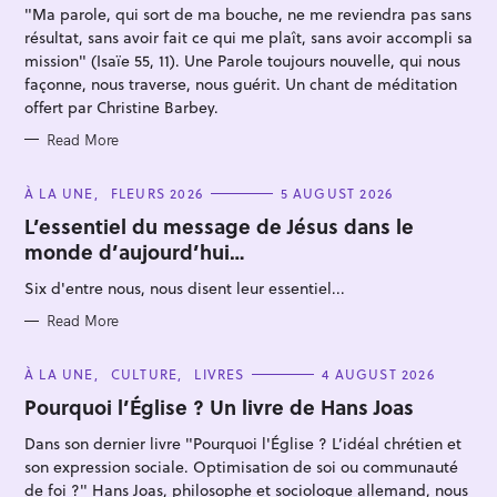
"Ma parole, qui sort de ma bouche, ne me reviendra pas sans
E
S
résultat, sans avoir fait ce qui me plaît, sans avoir accompli sa
mission" (Isaïe 55, 11). Une Parole toujours nouvelle, qui nous
façonne, nous traverse, nous guérit. Un chant de méditation
offert par Christine Barbey.
Read More
S
e
C
À LA UNE
FLEURS 2026
5 AUGUST 2026
A
a
T
L’essentiel du message de Jésus dans le
E
r
monde d’aujourd’hui…
G
O
c
R
Six d'entre nous, nous disent leur essentiel...
I
h
E
S
Read More
f
o
C
À LA UNE
CULTURE
LIVRES
4 AUGUST 2026
r
A
T
Pourquoi l’Église ? Un livre de Hans Joas
:
E
G
Dans son dernier livre "Pourquoi l'Église ? L’idéal chrétien et
O
R
son expression sociale. Optimisation de soi ou communauté
I
E
de foi ?" Hans Joas, philosophe et sociologue allemand, nous