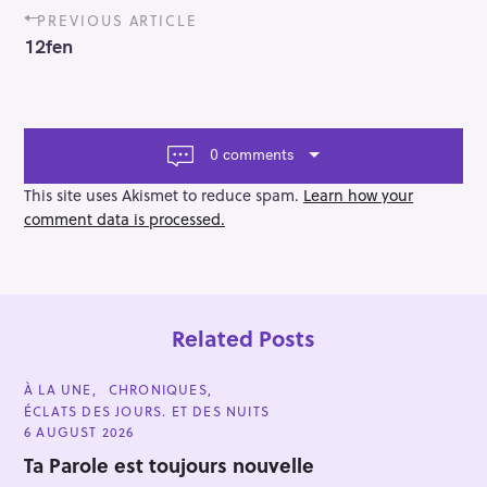
P
PREVIOUS ARTICLE
o
12fen
s
t
n
a
v
0 comments
i
g
This site uses Akismet to reduce spam.
Learn how your
a
comment data is processed.
t
i
o
n
Related Posts
C
À LA UNE
CHRONIQUES
A
ÉCLATS DES JOURS. ET DES NUITS
T
E
6 AUGUST 2026
G
O
Ta Parole est toujours nouvelle
R
I