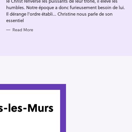
le Christ renverse les puissants de leur trône, il élève les
I
E
humbles. Notre époque a donc furieusement besoin de lui.
S
Il dérange l'ordre établi... Christine nous parle de son
essentiel
Read More