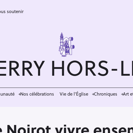
us soutenir
ERRY HORS-
munauté
Nos célébrations
Vie de l’Église
Chroniques
Art e
e Noirot vivre ens