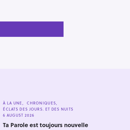
C
À LA UNE
CHRONIQUES
A
ÉCLATS DES JOURS. ET DES NUITS
T
E
6 AUGUST 2026
G
O
Ta Parole est toujours nouvelle
R