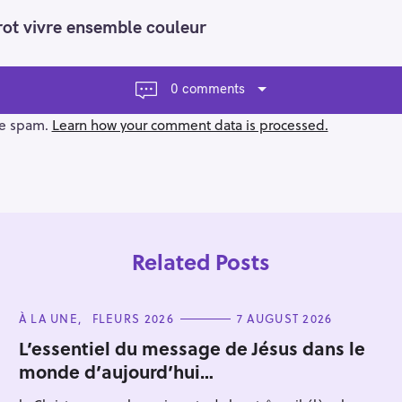
ot vivre ensemble couleur
0 comments
ce spam.
Learn how your comment data is processed.
Related Posts
C
À LA UNE
FLEURS 2026
7 AUGUST 2026
A
T
L’essentiel du message de Jésus dans le
E
monde d’aujourd’hui…
G
Press Esc to cancel.
O
R