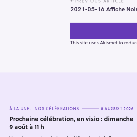
PREVIOUS ARTICLE
o
2021-05-16 Affiche Noir
s
t
n
a
v
This site uses Akismet to redu
i
g
a
t
i
o
S
n
e
C
À LA UNE
NOS CÉLÉBRATIONS
8 AUGUST 2026
a
A
T
r
Prochaine célébration, en visio : dimanche
E
9 août à 11 h
c
G
O
h
R