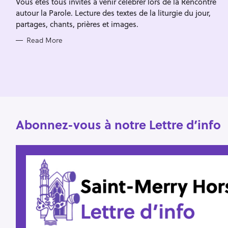
Vous êtes tous invités à venir célébrer lors de la Rencontre
I
f
E
autour la Parole. Lecture des textes de la liturgie du jour,
S
o
partages, chants, prières et images.
r
Read More
:
Abonnez-vous à notre Lettre d’info