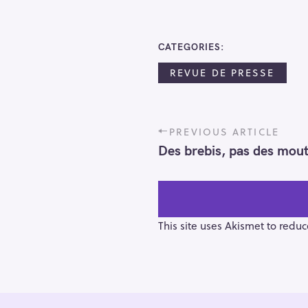
CATEGORIES
REVUE DE PRESSE
P
PREVIOUS ARTICLE
o
Des brebis, pas des mout
s
t
n
a
v
This site uses Akismet to redu
i
g
a
t