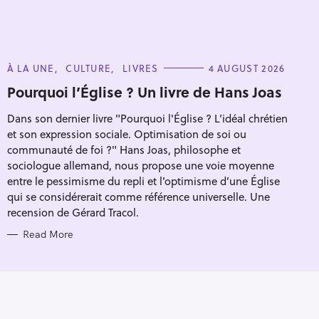
C
À LA UNE
CULTURE
LIVRES
4 AUGUST 2026
A
T
Pourquoi l’Église ? Un livre de Hans Joas
E
G
Dans son dernier livre "Pourquoi l'Église ? L’idéal chrétien
O
R
et son expression sociale. Optimisation de soi ou
I
E
communauté de foi ?" Hans Joas, philosophe et
S
sociologue allemand, nous propose une voie moyenne
entre le pessimisme du repli et l’optimisme d’une Église
qui se considérerait comme référence universelle. Une
recension de Gérard Tracol.
Read More