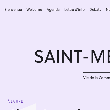
S
k
Bienvenue
Welcome
Agenda
Lettre d’info
Débats
No
i
p
t
o
c
SAINT-M
o
n
t
e
n
Vie de la Com
t
À LA UNE