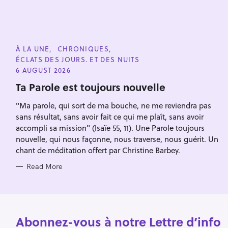
i
o
n
C
À LA UNE
CHRONIQUES
A
ÉCLATS DES JOURS. ET DES NUITS
T
E
6 AUGUST 2026
G
O
Ta Parole est toujours nouvelle
R
I
"Ma parole, qui sort de ma bouche, ne me reviendra pas
E
S
sans résultat, sans avoir fait ce qui me plaît, sans avoir
accompli sa mission" (Isaïe 55, 11). Une Parole toujours
nouvelle, qui nous façonne, nous traverse, nous guérit. Un
chant de méditation offert par Christine Barbey.
Read More
Abonnez-vous à notre Lettre d’info