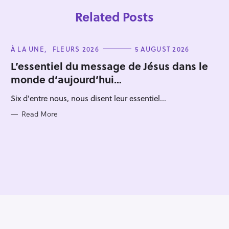
Related Posts
C
À LA UNE
FLEURS 2026
5 AUGUST 2026
A
T
L’essentiel du message de Jésus dans le
E
monde d’aujourd’hui…
G
O
R
Six d'entre nous, nous disent leur essentiel...
I
E
S
Read More