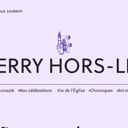
us soutenir
ERRY HORS-
munauté
Nos célébrations
Vie de l’Église
Chroniques
Art e