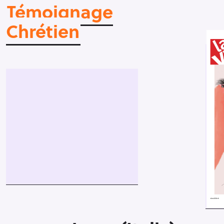
Témoignage
Chrétien
Press Esc to cancel.