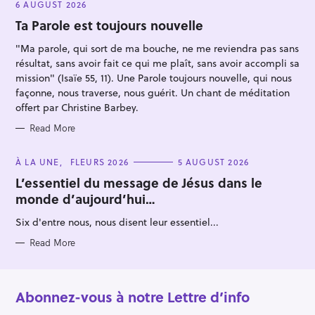
E
6 AUGUST 2026
G
O
Ta Parole est toujours nouvelle
R
I
"Ma parole, qui sort de ma bouche, ne me reviendra pas sans
E
S
résultat, sans avoir fait ce qui me plaît, sans avoir accompli sa
mission" (Isaïe 55, 11). Une Parole toujours nouvelle, qui nous
façonne, nous traverse, nous guérit. Un chant de méditation
offert par Christine Barbey.
Read More
C
À LA UNE
FLEURS 2026
5 AUGUST 2026
A
T
L’essentiel du message de Jésus dans le
E
monde d’aujourd’hui…
G
O
R
Six d'entre nous, nous disent leur essentiel...
I
E
S
Read More
Abonnez-vous à notre Lettre d’info