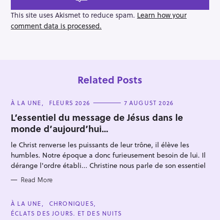
o
n
This site uses Akismet to reduce spam.
Learn how your
comment data is processed.
Related Posts
C
À LA UNE
FLEURS 2026
7 AUGUST 2026
A
T
L’essentiel du message de Jésus dans le
E
monde d’aujourd’hui…
G
O
R
le Christ renverse les puissants de leur trône, il élève les
I
E
humbles. Notre époque a donc furieusement besoin de lui. Il
S
dérange l'ordre établi... Christine nous parle de son essentiel
Read More
C
À LA UNE
CHRONIQUES
A
ÉCLATS DES JOURS. ET DES NUITS
T