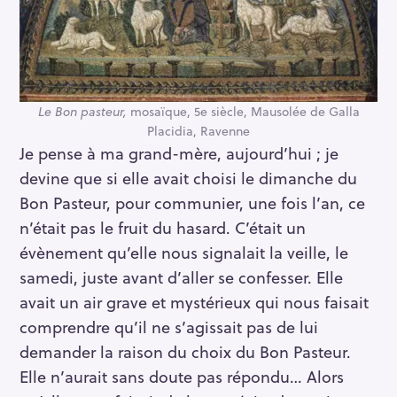
Le Bon pasteur,
mosaïque, 5e siècle, Mausolée de Galla
Placidia, Ravenne
Je pense à ma grand-mère, aujourd’hui ; je
devine que si elle avait choisi le dimanche du
Bon Pasteur, pour communier, une fois l’an, ce
n’était pas le fruit du hasard. C’était un
S
évènement qu’elle nous signalait la veille, le
e
samedi, juste avant d’aller se confesser. Elle
a
avait un air grave et mystérieux qui nous faisait
r
comprendre qu’il ne s’agissait pas de lui
c
demander la raison du choix du Bon Pasteur.
h
Elle n’aurait sans doute pas répondu… Alors
f