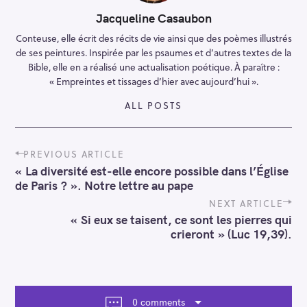
Jacqueline Casaubon
Conteuse, elle écrit des récits de vie ainsi que des poèmes illustrés
de ses peintures. Inspirée par les psaumes et d’autres textes de la
Bible, elle en a réalisé une actualisation poétique. À paraître :
« Empreintes et tissages d’hier avec aujourd’hui ».
ALL POSTS
P
PREVIOUS ARTICLE
o
« La diversité est-elle encore possible dans l’Église
s
de Paris ? ». Notre lettre au pape
t
n
NEXT ARTICLE
a
« Si eux se taisent, ce sont les pierres qui
v
crieront » (Luc 19,39).
i
g
a
t
i
0 comments