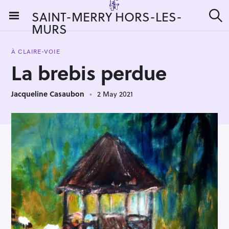
S
SAINT-MERRY HORS-LES-
k
MURS
S
i
e
a
p
r
À CLAIRE-VOIE
t
c
La brebis perdue
h
o
c
Jacqueline Casaubon
2 May 2021
o
n
t
e
n
t