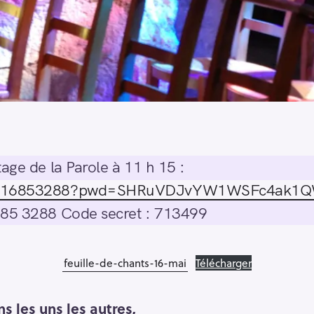
age de la Parole à 11 h 15 :
j/94716853288?pwd=SHRuVDJvYW1WSFc4a
685 3288 Code secret : 713499
feuille-de-chants-16-mai
Télécharger
s les uns les autres,