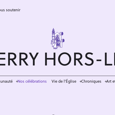
us soutenir
ERRY HORS-
munauté
Nos célébrations
Vie de l’Église
Chroniques
Art e