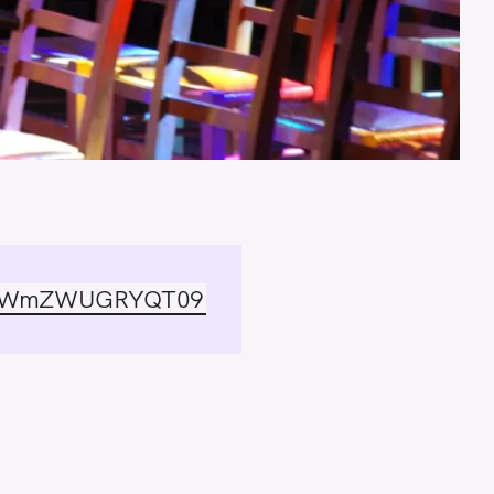
k1QWmZWUGRYQT09