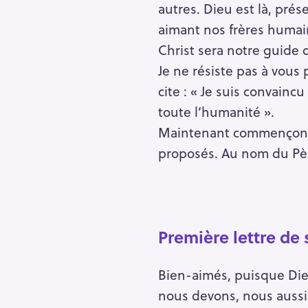
autres. Dieu est là, pré
r
aimant nos frères humai
c
Christ sera notre guide
h
f
Je ne résiste pas à vou
o
cite : « Je suis convain
r
toute l’humanité ».
:
Maintenant commençons n
proposés. Au nom du Père
Première lettre de s
Bien-aimés, puisque Die
nous devons, nous aussi,