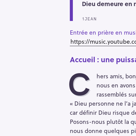
Dieu demeure en 
1JEAN
Entrée en prière en mus
https://music.youtube.
Accueil : une puis
C
hers amis, bon
nous en avons 
rassemblés sur
« Dieu personne ne l’a j
car définir Dieu risque
S
Posons-nous plutôt la qu
e
nous donne quelques pi
a