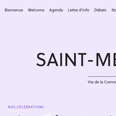
S
k
Bienvenue
Welcome
Agenda
Lettre d’info
Débats
No
i
p
t
o
c
SAINT-M
o
n
t
e
n
Vie de la Com
t
NOS CÉLÉBRATIONS