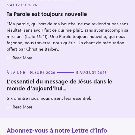
T
E
6 AUGUST 2026
G
O
Ta Parole est toujours nouvelle
R
I
"Ma parole, qui sort de ma bouche, ne me reviendra pas sans
E
S
résultat, sans avoir fait ce qui me plaît, sans avoir accompli sa
mission" (Isaïe 55, 11). Une Parole toujours nouvelle, qui nous
façonne, nous traverse, nous guérit. Un chant de méditation
offert par Christine Barbey.
Read More
C
À LA UNE
FLEURS 2026
5 AUGUST 2026
A
T
L’essentiel du message de Jésus dans le
E
monde d’aujourd’hui…
G
O
R
Six d'entre nous, nous disent leur essentiel...
I
E
S
Read More
Abonnez-vous à notre Lettre d’info