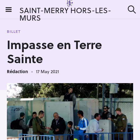
S
SAINT-MERRY HORS-LES-
k
MURS
S
i
e
a
p
r
BILLET
t
c
Impasse en Terre
h
o
c
Sainte
o
n
Rédaction
17 May 2021
t
e
n
t