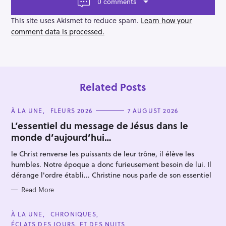
a
0 comments
t
i
This site uses Akismet to reduce spam.
Learn how your
o
comment data is processed.
n
Related Posts
C
À LA UNE
FLEURS 2026
7 AUGUST 2026
A
T
L’essentiel du message de Jésus dans le
E
monde d’aujourd’hui…
G
O
R
le Christ renverse les puissants de leur trône, il élève les
I
E
humbles. Notre époque a donc furieusement besoin de lui. Il
S
dérange l'ordre établi... Christine nous parle de son essentiel
Read More
C
À LA UNE
CHRONIQUES
A
ÉCLATS DES JOURS. ET DES NUITS