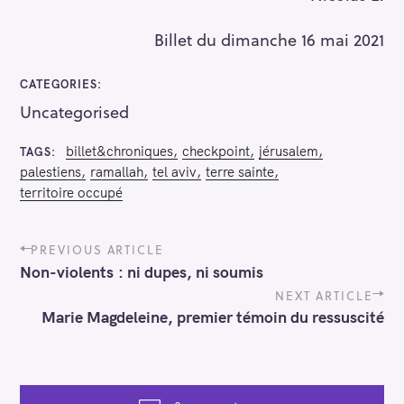
Billet du dimanche 16 mai 2021
S
e
CATEGORIES
a
Uncategorised
r
c
billet&chroniques
checkpoint
jérusalem
TAGS
h
palestiens
ramallah
tel aviv
terre sainte
f
territoire occupé
o
r
P
PREVIOUS ARTICLE
:
o
Non-violents : ni dupes, ni soumis
s
t
NEXT ARTICLE
n
Marie Magdeleine, premier témoin du ressuscité
a
v
i
g