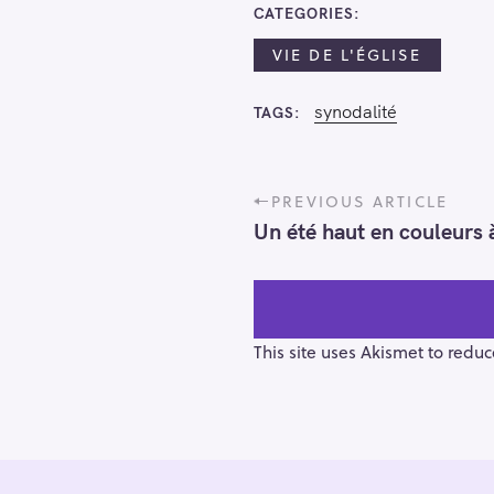
CATEGORIES
VIE DE L'ÉGLISE
synodalité
TAGS
P
PREVIOUS ARTICLE
o
Un été haut en couleurs à
s
t
n
a
v
This site uses Akismet to redu
i
g
a
t
i