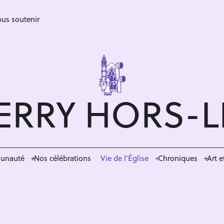
us soutenir
ERRY HORS-
munauté
Nos célébrations
Vie de l’Église
Chroniques
Art e