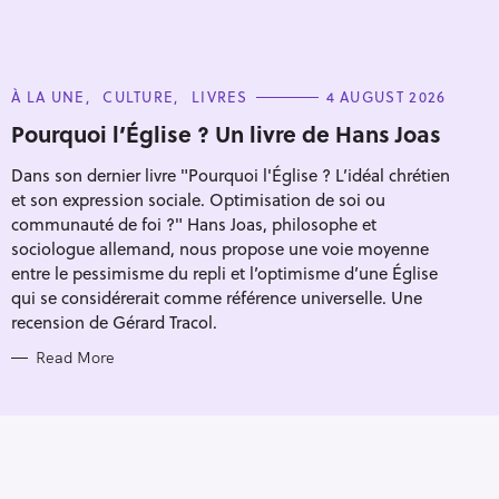
C
À LA UNE
CULTURE
LIVRES
4 AUGUST 2026
A
T
Pourquoi l’Église ? Un livre de Hans Joas
E
G
Dans son dernier livre "Pourquoi l'Église ? L’idéal chrétien
O
R
et son expression sociale. Optimisation de soi ou
I
E
communauté de foi ?" Hans Joas, philosophe et
S
sociologue allemand, nous propose une voie moyenne
entre le pessimisme du repli et l’optimisme d’une Église
qui se considérerait comme référence universelle. Une
recension de Gérard Tracol.
Read More