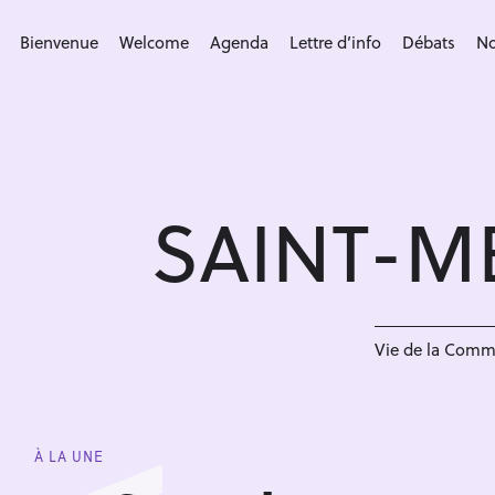
S
k
Bienvenue
Welcome
Agenda
Lettre d’info
Débats
No
i
p
t
o
c
SAINT-M
o
n
t
e
n
Vie de la Com
t
À LA UNE