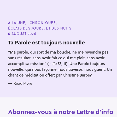
o
n
C
À LA UNE
CHRONIQUES
A
ÉCLATS DES JOURS. ET DES NUITS
T
E
6 AUGUST 2026
G
O
Ta Parole est toujours nouvelle
R
I
"Ma parole, qui sort de ma bouche, ne me reviendra pas
E
S
sans résultat, sans avoir fait ce qui me plaît, sans avoir
accompli sa mission" (Isaïe 55, 11). Une Parole toujours
nouvelle, qui nous façonne, nous traverse, nous guérit. Un
chant de méditation offert par Christine Barbey.
Read More
Abonnez-vous à notre Lettre d’info