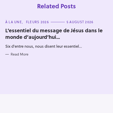
Related Posts
C
À LA UNE
FLEURS 2026
5 AUGUST 2026
A
T
L’essentiel du message de Jésus dans le
E
monde d’aujourd’hui…
G
O
R
Six d'entre nous, nous disent leur essentiel...
I
E
S
Read More