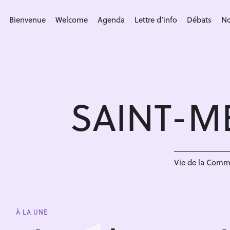
S
k
Bienvenue
Welcome
Agenda
Lettre d’info
Débats
No
i
p
t
o
c
SAINT-M
o
n
t
e
n
Vie de la Com
t
À LA UNE