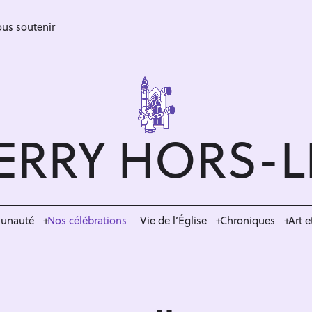
us soutenir
ERRY HORS-
munauté
Nos célébrations
Vie de l’Église
Chroniques
Art e