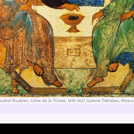
Andreï Roublev,
Icône de la Trinité,
1410-1427 Galerie Trétiakov, Mosco