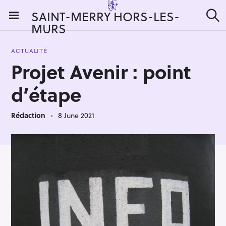
S
SAINT-MERRY HORS-LES-
k
MURS
S
i
e
a
p
r
ACTUALITÉ
t
c
Projet Avenir : point
h
o
c
d’étape
o
n
Rédaction
8 June 2021
t
e
n
t