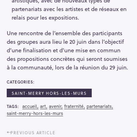
artistiques, avec de nouveaux types de
partenariats avec les artistes et de réseaux en
relais pour les expositions.
Une rencontre de l’ensemble des participants
des groupes aura lieu le 20 juin dans l’objectif
d’une finalisation et d’une mise en commun
des propositions concrètes qui seront soumises
à la communauté, lors de la réunion du 29 juin.
CATEGORIES
SAINT-MERRY HORS-LES-MURS
accueil
art
avenir
fraternité
partenariats
TAGS
saint-merry-hors-les-murs
P
PREVIOUS ARTICLE
o