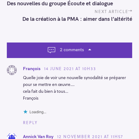
S
Des nouvelles du groupe Écoute et dialogue
s
e
t
NEXT ARTICLE
n
a
De la création à la PMA : aimer dans l’altérité
a
r
v
c
i
h
g
a
f
2 comments
t
o
i
r
o
14 JUNE 2021 AT 10H33
François
:
n
Quelle joie de voir une nouvelle synodalité se préparer
pour se mettre en œuvre….
cela fait du bien à tous…
François
Loading...
REPLY
12 NOVEMBER 2021 AT 11H57
Annick Van Roy