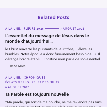
Related Posts
C
À LA UNE
FLEURS 2026
7 AUGUST 2026
A
T
L’essentiel du message de Jésus dans le
E
monde d’aujourd’hui…
G
O
R
le Christ renverse les puissants de leur trône, il élève les
I
E
humbles. Notre époque a donc furieusement besoin de lui. Il
S
dérange l'ordre établi... Christine nous parle de son essentiel
Read More
C
À LA UNE
CHRONIQUES
A
ÉCLATS DES JOURS. ET DES NUITS
T
E
6 AUGUST 2026
G
O
Ta Parole est toujours nouvelle
R
I
"Ma parole, qui sort de ma bouche, ne me reviendra pas sans
E
S
résultat, sans avoir fait ce qui me plaît, sans avoir accompli sa