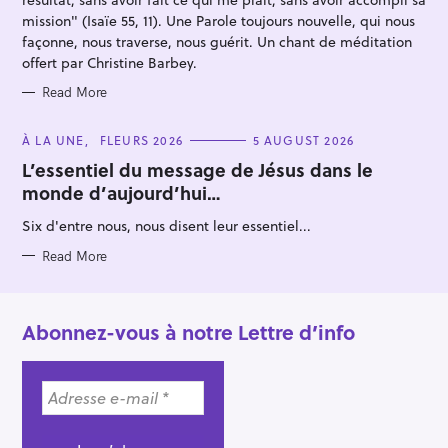
mission" (Isaïe 55, 11). Une Parole toujours nouvelle, qui nous
façonne, nous traverse, nous guérit. Un chant de méditation
offert par Christine Barbey.
Read More
C
À LA UNE
FLEURS 2026
5 AUGUST 2026
A
T
L’essentiel du message de Jésus dans le
E
monde d’aujourd’hui…
G
O
R
Six d'entre nous, nous disent leur essentiel...
I
E
S
Read More
Abonnez-vous à notre Lettre d’info