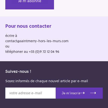
Pour nous contacter
écrire à
contact@saintmerry-hors-les-murs.com
ou
téléphoner au +33 (0)9 72 12 04 96
Suivez-nous !
Soyez informés de chaque nouvel article par e-mail
v
Je m'inscris
o
t
r