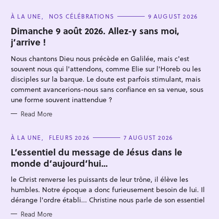
C
À LA UNE
NOS CÉLÉBRATIONS
9 AUGUST 2026
A
T
Dimanche 9 août 2026. Allez-y sans moi,
E
j’arrive !
G
O
R
Nous chantons Dieu nous précède en Galilée, mais c'est
I
E
souvent nous qui l'attendons, comme Elie sur l'Horeb ou les
S
disciples sur la barque. Le doute est parfois stimulant, mais
comment avancerions-nous sans confiance en sa venue, sous
une forme souvent inattendue ?
Read More
C
À LA UNE
FLEURS 2026
7 AUGUST 2026
A
T
L’essentiel du message de Jésus dans le
E
monde d’aujourd’hui…
G
O
R
le Christ renverse les puissants de leur trône, il élève les
I
E
humbles. Notre époque a donc furieusement besoin de lui. Il
S
dérange l'ordre établi... Christine nous parle de son essentiel
Read More