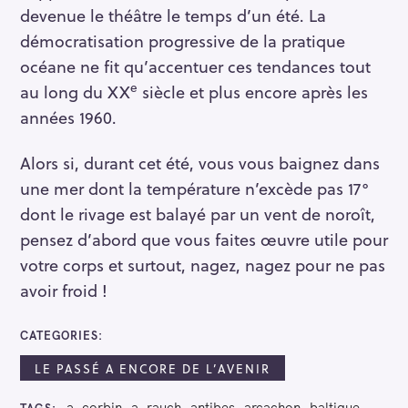
:
devenue le théâtre le temps d’un été. La
démocratisation progressive de la pratique
océane ne fit qu’accentuer ces tendances tout
e
au long du XX
siècle et plus encore après les
années 1960.
Alors si, durant cet été, vous vous baignez dans
une mer dont la température n’excède pas 17°
dont le rivage est balayé par un vent de noroît,
pensez d’abord que vous faites œuvre utile pour
votre corps et surtout, nagez, nagez pour ne pas
avoir froid !
CATEGORIES
LE PASSÉ A ENCORE DE L’AVENIR
a. corbin
a. rauch
antibes
arcachon
baltique
TAGS