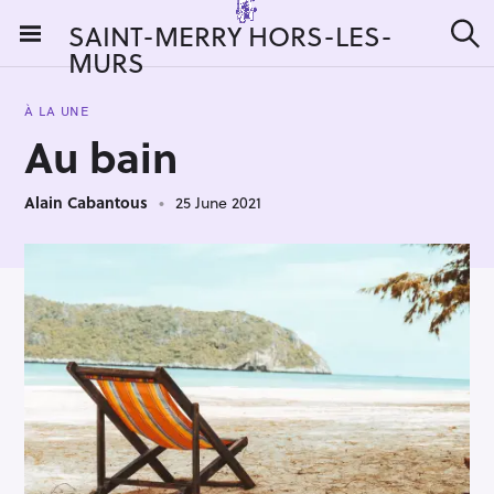
S
SAINT-MERRY HORS-LES-
k
MURS
S
i
e
a
p
r
À LA UNE
t
c
Au bain
h
o
c
Alain Cabantous
25 June 2021
o
n
t
e
n
t