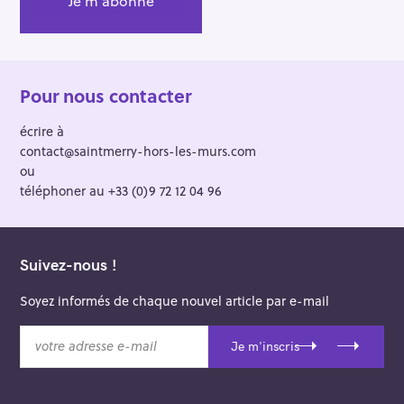
Pour nous contacter
écrire à
contact@saintmerry-hors-les-murs.com
ou
téléphoner au +33 (0)9 72 12 04 96
Suivez-nous !
Soyez informés de chaque nouvel article par e-mail
v
Je m'inscris
o
t
r