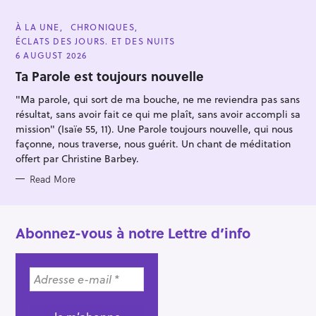
C
À LA UNE
CHRONIQUES
A
ÉCLATS DES JOURS. ET DES NUITS
T
E
6 AUGUST 2026
G
O
Ta Parole est toujours nouvelle
R
I
"Ma parole, qui sort de ma bouche, ne me reviendra pas sans
E
S
résultat, sans avoir fait ce qui me plaît, sans avoir accompli sa
mission" (Isaïe 55, 11). Une Parole toujours nouvelle, qui nous
façonne, nous traverse, nous guérit. Un chant de méditation
offert par Christine Barbey.
Read More
Abonnez-vous à notre Lettre d’info