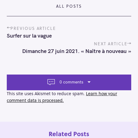
ALL POSTS
P
PREVIOUS ARTICLE
o
Surfer sur la vague
s
t
NEXT ARTICLE
n
Dimanche 27 juin 2021. « Naître à nouveau »
a
v
i
g
a
0 comments
t
i
This site uses Akismet to reduce spam.
Learn how your
o
comment data is processed.
n
Related Posts