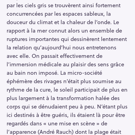
par les ciels gris se trouvèrent ainsi fortement
concurrencées par les espaces sableux, la
douceur du climat et la chaleur de l’onde. Le
rapport à la mer connut alors un ensemble de
ruptures importantes qui dessinèrent lentement
la relation qu’aujourd’hui nous entretenons
avec elle. On passait effectivement de
l’immersion médicale au plaisir des sens grâce
S
au bain non imposé. La micro-société
e
éphémère des rivages n’était plus soumise au
a
rythme de la cure, le soleil participait de plus en
r
plus largement à la transformation halée des
c
corps qui se dénudaient peu à peu. N’étant plus
h
ici destinés à être guéris, ils étaient là pour être
f
o
regardés dans « une mise en scène » de
r
l’apparence (André Rauch) dont la plage était