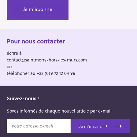
Pour nous contacter
écrire à
contact@saintmerry-hors-les-murs.com
ou
téléphoner au +33 (0)9 72 12 04 96
Suivez-nous !
Soyez informés de chaque nouvel article par e-mail
v
Je m'inscris
o
t