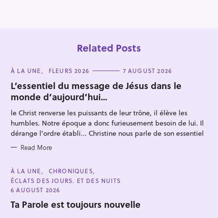
Related Posts
C
À LA UNE
FLEURS 2026
7 AUGUST 2026
A
T
L’essentiel du message de Jésus dans le
E
monde d’aujourd’hui…
G
O
R
le Christ renverse les puissants de leur trône, il élève les
I
E
humbles. Notre époque a donc furieusement besoin de lui. Il
S
dérange l'ordre établi... Christine nous parle de son essentiel
Read More
C
À LA UNE
CHRONIQUES
A
ÉCLATS DES JOURS. ET DES NUITS
T
E
6 AUGUST 2026
G
O
Ta Parole est toujours nouvelle
R
I