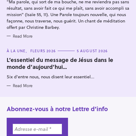
"Ma parole, qui sort de ma bouche, ne me reviendra pas sans
E
S
résultat, sans avoir fait ce qui me plaît, sans avoir accompli sa
mission" (Isaïe 55, 11). Une Parole toujours nouvelle, qui nous
façonne, nous traverse, nous guérit. Un chant de méditation
offert par Christine Barbey.
Read More
C
À LA UNE
FLEURS 2026
5 AUGUST 2026
A
T
L’essentiel du message de Jésus dans le
E
monde d’aujourd’hui…
G
O
R
Six d'entre nous, nous disent leur essentiel...
I
E
S
Read More
Abonnez-vous à notre Lettre d’info