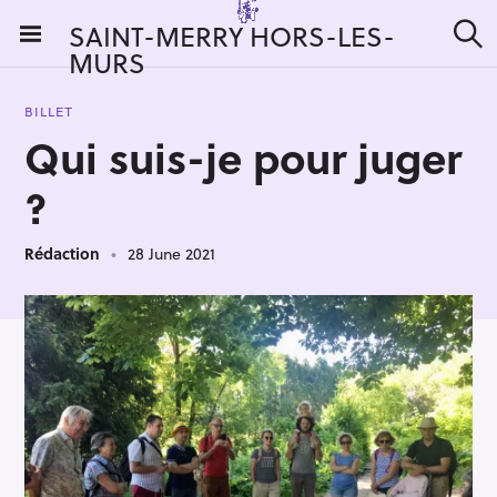
S
SAINT-MERRY HORS-LES-
k
MURS
S
i
e
a
p
r
BILLET
t
c
Qui suis-je pour juger
h
o
c
?
o
n
Rédaction
28 June 2021
t
e
n
t