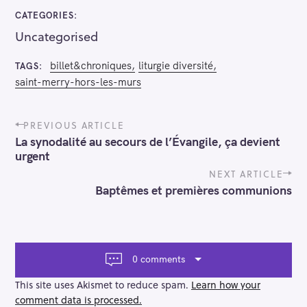
S
CATEGORIES
e
Uncategorised
a
r
billet&chroniques
liturgie diversité
TAGS
c
saint-merry-hors-les-murs
h
f
P
PREVIOUS ARTICLE
o
o
La synodalité au secours de l’Évangile, ça devient
s
r
urgent
t
:
n
NEXT ARTICLE
a
Baptêmes et premières communions
v
i
g
a
t
0 comments
i
o
This site uses Akismet to reduce spam.
Learn how your
n
comment data is processed.