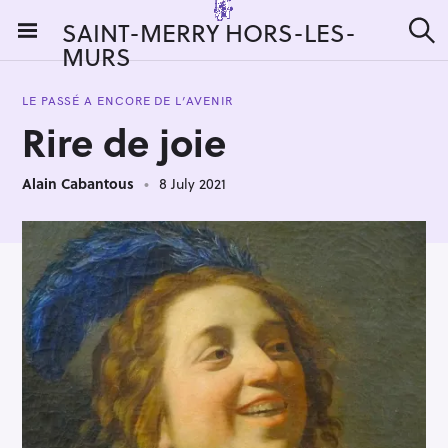
S
SAINT-MERRY HORS-LES-
k
MURS
S
i
e
a
p
r
LE PASSÉ A ENCORE DE L’AVENIR
t
c
Rire de joie
h
o
c
Alain Cabantous
8 July 2021
o
n
t
e
n
t