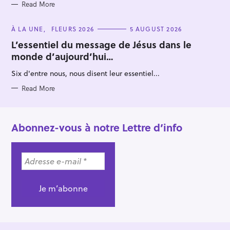
Read More
C
À LA UNE
FLEURS 2026
5 AUGUST 2026
A
T
L’essentiel du message de Jésus dans le
E
monde d’aujourd’hui…
G
O
R
Six d'entre nous, nous disent leur essentiel...
I
E
S
Read More
Abonnez-vous à notre Lettre d’info