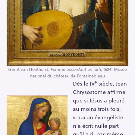
Gerrit van Honthorst,
Femme accordant un luth
, 1624, Musée
national du château de Fontainebleau
e
Dès le IV
siècle, Jean
Chrysostome affirme
que si Jésus a pleuré,
au moins trois fois,
« aucun évangéliste
n’a écrit nulle part
qu’il a ri, pas même