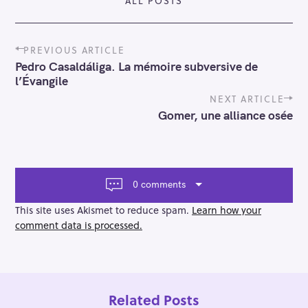
ALL POSTS
P
PREVIOUS ARTICLE
o
Pedro Casaldáliga. La mémoire subversive de
s
l’Évangile
t
n
NEXT ARTICLE
a
Gomer, une alliance osée
v
i
g
a
t
0 comments
i
o
This site uses Akismet to reduce spam.
Learn how your
n
comment data is processed.
Related Posts