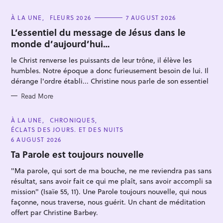
C
À LA UNE
FLEURS 2026
7 AUGUST 2026
A
T
L’essentiel du message de Jésus dans le
E
monde d’aujourd’hui…
G
O
R
le Christ renverse les puissants de leur trône, il élève les
I
E
humbles. Notre époque a donc furieusement besoin de lui. Il
S
dérange l'ordre établi... Christine nous parle de son essentiel
Read More
C
À LA UNE
CHRONIQUES
A
ÉCLATS DES JOURS. ET DES NUITS
T
E
6 AUGUST 2026
G
O
Ta Parole est toujours nouvelle
R
I
"Ma parole, qui sort de ma bouche, ne me reviendra pas sans
E
S
résultat, sans avoir fait ce qui me plaît, sans avoir accompli sa
mission" (Isaïe 55, 11). Une Parole toujours nouvelle, qui nous
façonne, nous traverse, nous guérit. Un chant de méditation
offert par Christine Barbey.