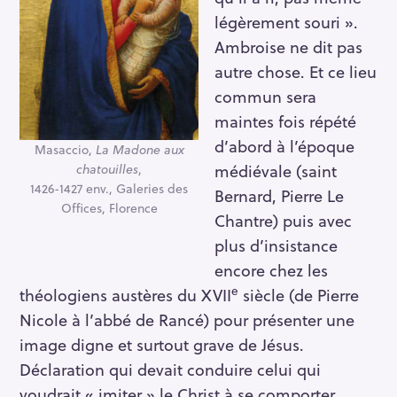
légèrement souri ».
Ambroise ne dit pas
autre chose. Et ce lieu
commun sera
maintes fois répété
d’abord à l’époque
Masaccio,
La Madone aux
médiévale (saint
chatouilles
,
1426-1427 env., Galeries des
Bernard, Pierre Le
Offices, Florence
Chantre) puis avec
plus d’insistance
encore chez les
e
théologiens austères du XVII
siècle (de Pierre
Nicole à l’abbé de Rancé) pour présenter une
image digne et surtout grave de Jésus.
Déclaration qui devait conduire celui qui
voudrait « imiter » le Christ à se comporter