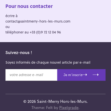
Pour nous contacter
écrire à
contact@saintmerry-hors-les-murs.com
ou
téléphoner au +33 (0)9 72 12 04 96
Suivez-nous !
Soyez informés de chaque nouvel article par e-mail
v
Je m'inscris
o
t
r
e
a
© 2026 Saint-Merry Hors-les-Murs.
d
Theme: Felt by
Pixelgrade
.
r