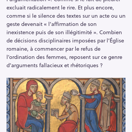
excluait radicalement le rire. Et plus encore,
comme si le silence des textes sur un acte ou un
geste devenait « l’affirmation de son
inexistence puis de son illégitimité ». Combien
de décisions disciplinaires imposées par l’Église
romaine, à commencer par le refus de
l’ordination des femmes, reposent sur ce genre
d’arguments fallacieux et rhétoriques ?
S
e
a
r
c
h
f
o