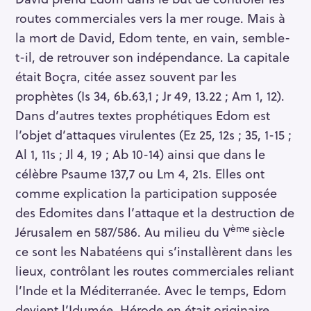
routes commerciales vers la mer rouge. Mais à
la mort de David, Edom tente, en vain, semble-
t-il, de retrouver son indépendance. La capitale
était Boçra, citée assez souvent par les
prophètes (Is 34, 6b.63,1 ; Jr 49, 13.22 ; Am 1, 12).
Dans d’autres textes prophétiques Edom est
S
e
l’objet d’attaques virulentes (Ez 25, 12s ; 35, 1-15 ;
a
Al 1, 11s ; Jl 4, 19 ; Ab 10-14) ainsi que dans le
r
célèbre Psaume 137,7 ou Lm 4, 21s. Elles ont
c
comme explication la participation supposée
h
des Edomites dans l’attaque et la destruction de
f
ème
Jérusalem en 587/586. Au milieu du V
siècle
o
ce sont les Nabatéens qui s’installèrent dans les
r
lieux, contrôlant les routes commerciales reliant
:
l’Inde et la Méditerranée. Avec le temps, Edom
devient l’Idumée. Hérode en était originaire.