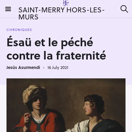
S
SAINT-MERRY HORS-LES-
k
MURS
S
i
e
a
p
r
CHRONIQUES
t
c
Ésaü et le péché
h
o
c
contre la fraternité
o
n
Jesús Asurmendi
16 July 2021
t
e
n
t