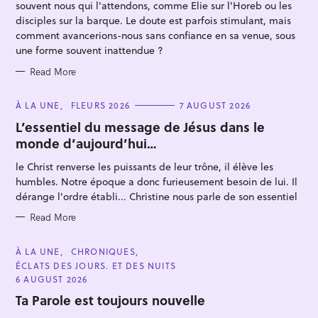
E
souvent nous qui l'attendons, comme Elie sur l'Horeb ou les
S
disciples sur la barque. Le doute est parfois stimulant, mais
comment avancerions-nous sans confiance en sa venue, sous
une forme souvent inattendue ?
Read More
C
À LA UNE
FLEURS 2026
7 AUGUST 2026
A
T
L’essentiel du message de Jésus dans le
E
monde d’aujourd’hui…
G
O
R
le Christ renverse les puissants de leur trône, il élève les
I
E
humbles. Notre époque a donc furieusement besoin de lui. Il
S
dérange l'ordre établi... Christine nous parle de son essentiel
Read More
C
À LA UNE
CHRONIQUES
A
ÉCLATS DES JOURS. ET DES NUITS
T
E
6 AUGUST 2026
G
O
Ta Parole est toujours nouvelle
R
I