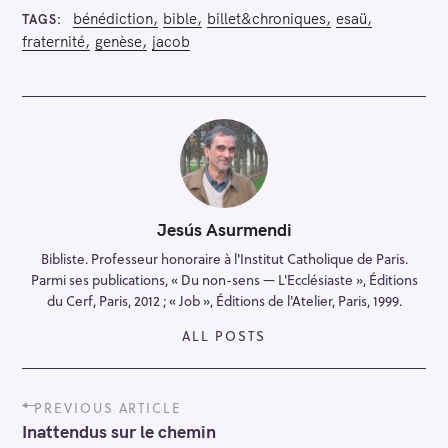
bénédiction
bible
billet&chroniques
esaü
TAGS
fraternité
genèse
jacob
Jesús Asurmendi
Bibliste. Professeur honoraire à l'Institut Catholique de Paris.
Parmi ses publications, « Du non-sens — L'Ecclésiaste », Éditions
du Cerf, Paris, 2012 ; « Job », Éditions de l'Atelier, Paris, 1999.
ALL POSTS
P
PREVIOUS ARTICLE
o
Inattendus sur le chemin
s