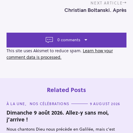
t
NEXT ARTICLE
n
Christian Boltanski. Après
a
v
i
g
a
0 comments
t
i
This site uses Akismet to reduce spam.
Learn how your
o
comment data is processed.
n
Related Posts
C
À LA UNE
NOS CÉLÉBRATIONS
9 AUGUST 2026
A
T
Dimanche 9 août 2026. Allez-y sans moi,
E
j’arrive !
G
O
R
Nous chantons Dieu nous précède en Galilée, mais c'est
I