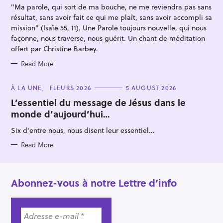
I
"Ma parole, qui sort de ma bouche, ne me reviendra pas sans
E
S
résultat, sans avoir fait ce qui me plaît, sans avoir accompli sa
mission" (Isaïe 55, 11). Une Parole toujours nouvelle, qui nous
façonne, nous traverse, nous guérit. Un chant de méditation
offert par Christine Barbey.
Read More
C
À LA UNE
FLEURS 2026
5 AUGUST 2026
A
T
L’essentiel du message de Jésus dans le
E
monde d’aujourd’hui…
G
O
R
Six d'entre nous, nous disent leur essentiel...
I
E
S
Read More
Abonnez-vous à notre Lettre d’info