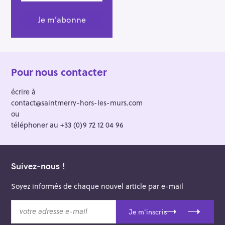
Pour nous contacter
écrire à
contact@saintmerry-hors-les-murs.com
ou
téléphoner au +33 (0)9 72 12 04 96
Suivez-nous !
Soyez informés de chaque nouvel article par e-mail
v
Je m'inscris
o