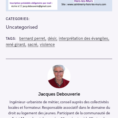
CATEGORIES
Uncategorised
bernard perret
désir
interprétation des évangiles
TAGS
rené girard
sacré
violence
S
e
a
r
c
Jacques Debouverie
h
Ingénieur-urbaniste de métier, conseil auprès des collectivités
f
locales et formateur. Responsable associatif dans le domaine du
o
droit au logement des jeunes. Participant de la communauté de