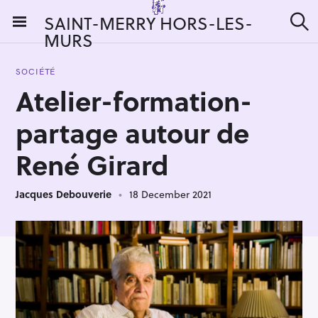
S
SAINT-MERRY HORS-LES-
k
MURS
S
i
e
a
p
r
SOCIÉTÉ
t
c
Atelier-formation-
h
o
c
partage autour de
o
n
René Girard
t
e
Jacques Debouverie
18 December 2021
n
t