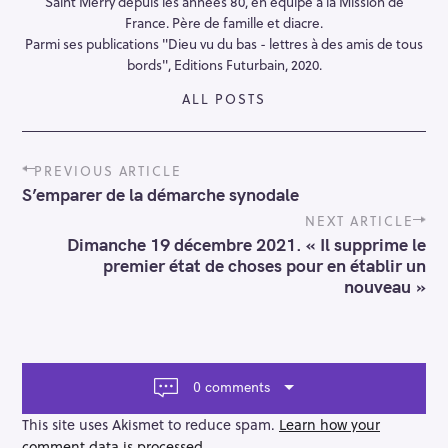
r
Saint Merry depuis les années 80, en équipe à la Mission de
France. Père de famille et diacre.
:
Parmi ses publications "Dieu vu du bas - lettres à des amis de tous
bords", Editions Futurbain, 2020.
ALL POSTS
P
PREVIOUS ARTICLE
o
S’emparer de la démarche synodale
s
t
NEXT ARTICLE
n
Dimanche 19 décembre 2021. « Il supprime le
a
premier état de choses pour en établir un
v
nouveau »
i
g
a
t
i
0 comments
o
n
This site uses Akismet to reduce spam.
Learn how your
comment data is processed.