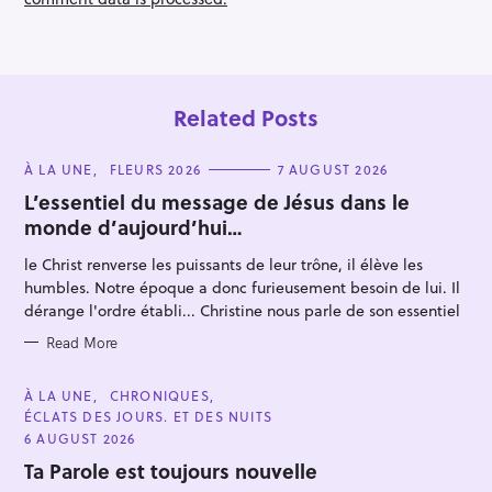
Related Posts
C
À LA UNE
FLEURS 2026
7 AUGUST 2026
A
T
L’essentiel du message de Jésus dans le
E
monde d’aujourd’hui…
G
O
R
le Christ renverse les puissants de leur trône, il élève les
I
E
humbles. Notre époque a donc furieusement besoin de lui. Il
S
dérange l'ordre établi... Christine nous parle de son essentiel
Read More
C
À LA UNE
CHRONIQUES
A
ÉCLATS DES JOURS. ET DES NUITS
T
E
6 AUGUST 2026
G
O
Ta Parole est toujours nouvelle
R