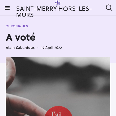
S
SAINT-MERRY HORS-LES-
k
MURS
S
i
e
a
p
r
CHRONIQUES
t
c
A voté
h
o
c
Alain Cabantous
19 April 2022
o
n
t
e
n
t