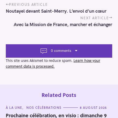
P
PREVIOUS ARTICLE
o
Noutayel devant Saint-Merry. L’envol d’un cœur
s
t
NEXT ARTICLE
n
Avec la Mission de France, marcher et échanger
a
v
i
g
a
0 comments
t
i
This site uses Akismet to reduce spam.
Learn how your
o
comment data is processed.
n
Related Posts
C
À LA UNE
NOS CÉLÉBRATIONS
8 AUGUST 2026
A
T
Prochaine célébration, en visio : dimanche 9
E