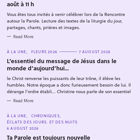
août à 11 h
G
O
R
Vous êtes tous invités à venir célébrer lors de la Rencontre
I
E
autour la Parole. Lecture des textes de la liturgie du jour,
S
partages, chants, prières et images.
Read More
C
À LA UNE
FLEURS 2026
7 AUGUST 2026
A
T
L’essentiel du message de Jésus dans le
E
monde d’aujourd’hui…
G
O
R
le Christ renverse les puissants de leur trône, il élève les
I
E
humbles. Notre époque a donc furieusement besoin de lui. Il
S
dérange l'ordre établi... Christine nous parle de son essentiel
Read More
C
À LA UNE
CHRONIQUES
A
ÉCLATS DES JOURS. ET DES NUITS
T
E
6 AUGUST 2026
G
O
Ta Parole est toujours nouvelle
R