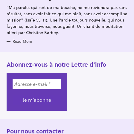
I
"Ma parole, qui sort de ma bouche, ne me reviendra pas sans
E
S
résultat, sans avoir fait ce qui me plaît, sans avoir accompli sa
mission" (Isaïe 55, 11). Une Parole toujours nouvelle, qui nous
façonne, nous traverse, nous guérit. Un chant de méditation
offert par Christine Barbey.
Read More
Abonnez-vous à notre Lettre d’info
Pour nous contacter