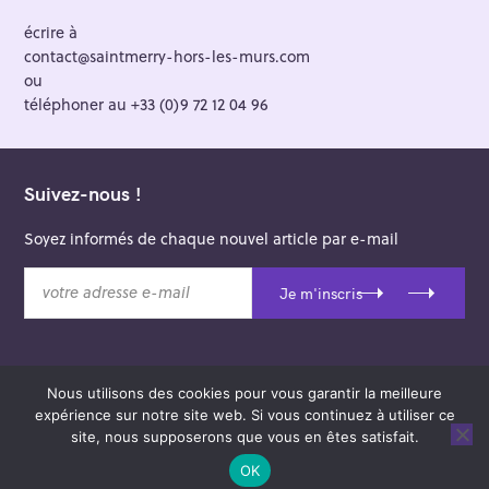
écrire à
contact@saintmerry-hors-les-murs.com
ou
téléphoner au +33 (0)9 72 12 04 96
Suivez-nous !
Soyez informés de chaque nouvel article par e-mail
v
Je m'inscris
o
t
r
e
Nous utilisons des cookies pour vous garantir la meilleure
a
© 2026 Saint-Merry Hors-les-Murs.
expérience sur notre site web. Si vous continuez à utiliser ce
d
Theme: Felt by
Pixelgrade
.
site, nous supposerons que vous en êtes satisfait.
r
e
OK