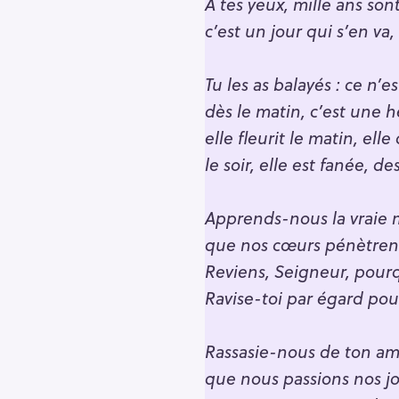
À tes yeux, mille ans so
r
c’est un jour qui s’en va
c
h
Tu les as balayés : ce n’e
f
dès le matin, c’est une 
o
elle fleurit le matin, elle
r
:
le soir, elle est fanée, d
Apprends-nous la vraie m
que nos cœurs pénètrent
Reviens, Seigneur, pourq
Ravise-toi par égard pour
Rassasie-nous de ton am
que nous passions nos jou