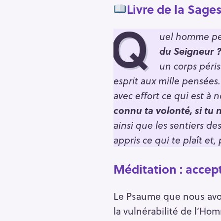
Livre de la Sages
Q
uel homme peu
du Seigneur 
un corps péris
esprit aux mille pensées
avec effort ce qui est à 
connu ta volonté, si tu 
ainsi que les sentiers de
appris ce qui te plaît et,
Méditation : accepte
Le Psaume que nous avo
la vulnérabilité de l’Hom