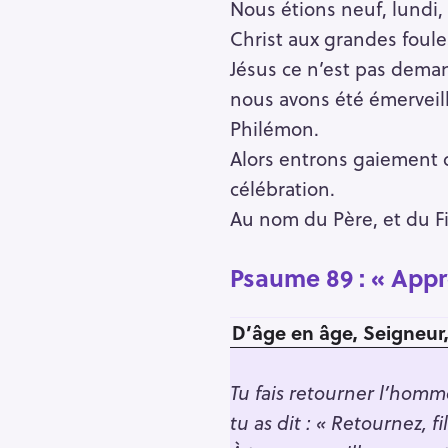
Nous étions neuf, lundi,
Christ aux grandes foules 
Jésus ce n’est pas demand
nous avons été émerveill
Philémon.
Alors entrons gaiement d
célébration.
Au nom du Père, et du Fils
Psaume 89 :
« Appr
D’âge en âge, Seigneur,
S
Tu fais retourner l’homme
e
tu as dit : « Retournez, fi
a