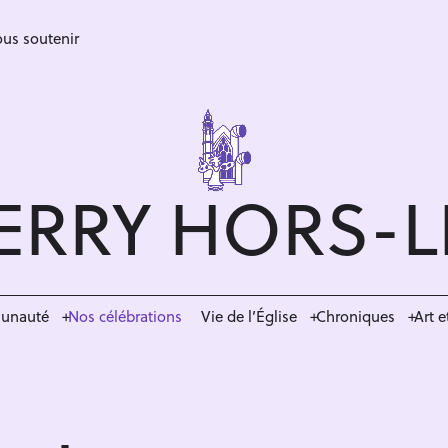
us soutenir
ERRY HORS-
munauté
Nos célébrations
Vie de l’Église
Chroniques
Art e