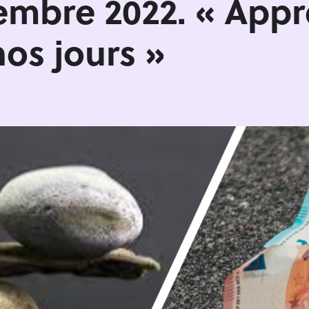
mbre 2022. « Appr
os jours »