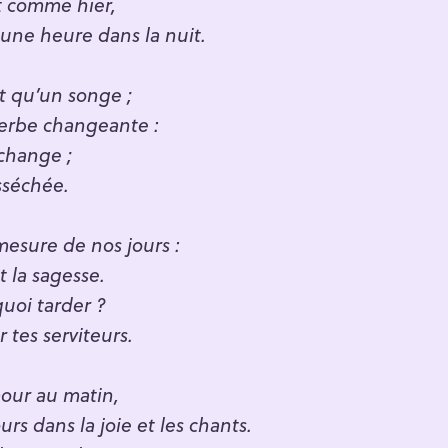
nt comme hier,
, une heure dans la nuit.
Press Esc to cancel.
st qu’un songe ;
herbe changeante :
 change ;
esséchée.
esure de nos jours :
 la sagesse.
uoi tarder ?
 tes serviteurs.
our au matin,
rs dans la joie et les chants.