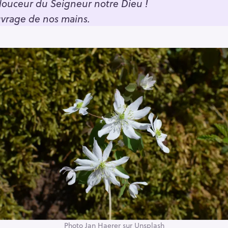
douceur du Seigneur notre Dieu !
uvrage de nos mains.
Photo Jan Haerer sur Unsplash