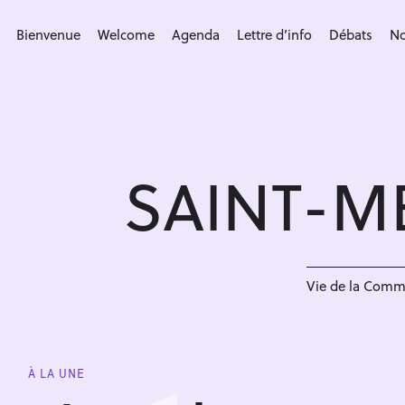
S
k
Bienvenue
Welcome
Agenda
Lettre d’info
Débats
No
i
p
t
o
c
SAINT-M
o
n
t
e
n
Vie de la Com
t
À LA UNE