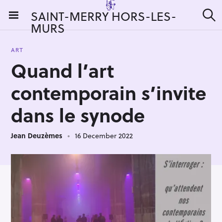
S
SAINT-MERRY HORS-LES-
k
MURS
S
i
e
a
p
r
ART
t
c
Quand l’art
h
o
c
contemporain s’invite
o
n
dans le synode
t
e
Jean Deuzèmes
16 December 2022
n
t