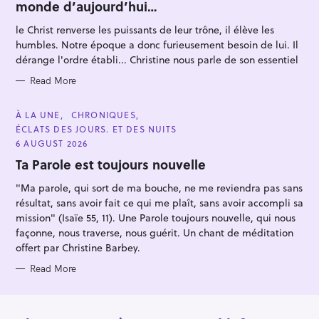
monde d’aujourd’hui…
G
O
R
le Christ renverse les puissants de leur trône, il élève les
I
E
humbles. Notre époque a donc furieusement besoin de lui. Il
S
dérange l'ordre établi... Christine nous parle de son essentiel
Read More
C
À LA UNE
CHRONIQUES
A
ÉCLATS DES JOURS. ET DES NUITS
T
E
6 AUGUST 2026
G
O
Ta Parole est toujours nouvelle
R
I
"Ma parole, qui sort de ma bouche, ne me reviendra pas sans
E
S
résultat, sans avoir fait ce qui me plaît, sans avoir accompli sa
mission" (Isaïe 55, 11). Une Parole toujours nouvelle, qui nous
façonne, nous traverse, nous guérit. Un chant de méditation
offert par Christine Barbey.
Read More