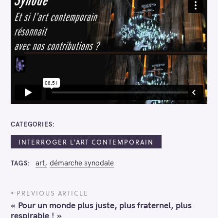
CATEGORIES
INTERROGER L'ART CONTEMPORAIN
art
démarche synodale
TAGS
P
PREVIOUS ARTICLE
o
« Pour un monde plus juste, plus fraternel, plus
s
respirable ! »