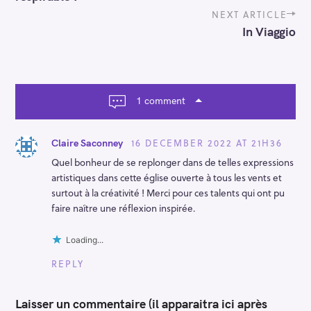
t
n
NEXT ARTICLE
a
In Viaggio
v
i
g
a
t
1 comment
i
o
n
16 DECEMBER 2022 AT 21H36
Claire Saconney
Quel bonheur de se replonger dans de telles expressions
artistiques dans cette église ouverte à tous les vents et
surtout à la créativité ! Merci pour ces talents qui ont pu
faire naître une réflexion inspirée.
Loading...
REPLY
Laisser un commentaire (il apparaitra ici après