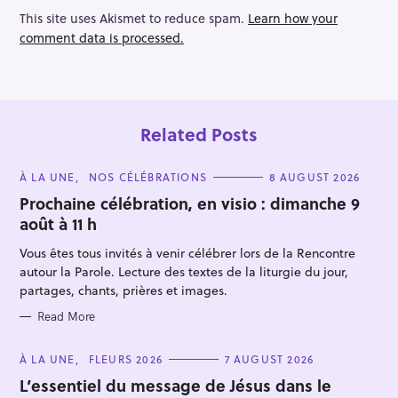
This site uses Akismet to reduce spam.
Learn how your
comment data is processed.
Related Posts
C
À LA UNE
NOS CÉLÉBRATIONS
8 AUGUST 2026
A
T
Prochaine célébration, en visio : dimanche 9
E
août à 11 h
G
O
R
Vous êtes tous invités à venir célébrer lors de la Rencontre
I
E
autour la Parole. Lecture des textes de la liturgie du jour,
S
partages, chants, prières et images.
Read More
C
À LA UNE
FLEURS 2026
7 AUGUST 2026
A
T
L’essentiel du message de Jésus dans le
E