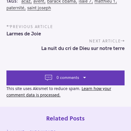
acaz
avent
barack obama
isaïe 7
matthieu 1
TAGS
paternité
saint joseph
P
PREVIOUS ARTICLE
o
Larmes de Joie
s
t
NEXT ARTICLE
n
La nuit du cri de Dieu sur notre terre
a
v
i
g
a
0 comments
t
i
This site uses Akismet to reduce spam.
Learn how your
o
comment data is processed.
n
Related Posts