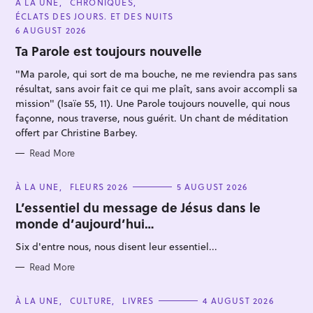
C
À LA UNE
CHRONIQUES
A
ÉCLATS DES JOURS. ET DES NUITS
T
E
6 AUGUST 2026
G
O
Ta Parole est toujours nouvelle
R
I
"Ma parole, qui sort de ma bouche, ne me reviendra pas sans
E
S
résultat, sans avoir fait ce qui me plaît, sans avoir accompli sa
mission" (Isaïe 55, 11). Une Parole toujours nouvelle, qui nous
façonne, nous traverse, nous guérit. Un chant de méditation
offert par Christine Barbey.
Read More
C
À LA UNE
FLEURS 2026
5 AUGUST 2026
A
T
L’essentiel du message de Jésus dans le
E
monde d’aujourd’hui…
G
O
R
Six d'entre nous, nous disent leur essentiel...
I
E
S
Read More
C
À LA UNE
CULTURE
LIVRES
4 AUGUST 2026
A