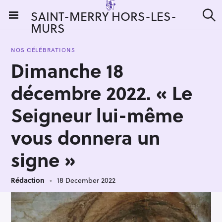
S
SAINT-MERRY HORS-LES-
k
MURS
S
i
e
a
p
r
NOS CÉLÉBRATIONS
t
c
Dimanche 18
h
o
c
décembre 2022. « Le
o
n
Seigneur lui-même
t
vous donnera un
e
n
signe »
t
Rédaction
18 December 2022