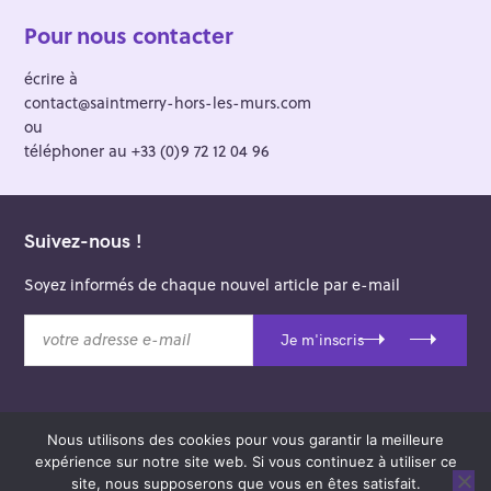
Pour nous contacter
écrire à
contact@saintmerry-hors-les-murs.com
ou
téléphoner au +33 (0)9 72 12 04 96
Suivez-nous !
Soyez informés de chaque nouvel article par e-mail
v
Je m'inscris
o
t
r
e
Nous utilisons des cookies pour vous garantir la meilleure
a
© 2026 Saint-Merry Hors-les-Murs.
expérience sur notre site web. Si vous continuez à utiliser ce
d
Theme: Felt by
Pixelgrade
.
site, nous supposerons que vous en êtes satisfait.