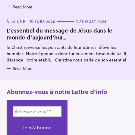
Read More
C
À LA UNE
FLEURS 2026
7 AUGUST 2026
A
T
L’essentiel du message de Jésus dans le
E
monde d’aujourd’hui…
G
O
R
le Christ renverse les puissants de leur trône, il élève les
I
E
humbles. Notre époque a donc furieusement besoin de lui. Il
S
dérange l'ordre établi... Christine nous parle de son essentiel
Read More
Abonnez-vous à notre Lettre d’info