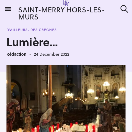
S
SAINT-MERRY HORS-LES-
k
MURS
S
i
e
a
p
r
D'AILLEURS, DES CRÈCHES
t
c
Lumière…
h
o
c
Rédaction
24 December 2022
o
n
t
e
n
t