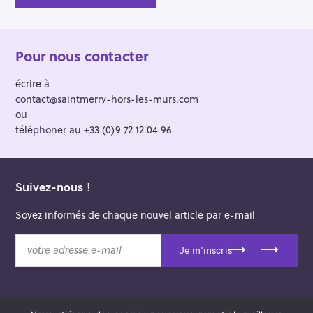
Pour nous contacter
écrire à
contact@saintmerry-hors-les-murs.com
ou
téléphoner au +33 (0)9 72 12 04 96
Suivez-nous !
Soyez informés de chaque nouvel article par e-mail
v
Je m'inscris
o
t
r
e