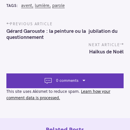
avent
lumière
parole
TAGS
P
PREVIOUS ARTICLE
o
Gérard Garouste : la peinture ou la jubilation du
s
questionnement
t
n
NEXT ARTICLE
a
Haïkus de Noël
v
i
g
a
t
0 comments
i
o
This site uses Akismet to reduce spam.
Learn how your
n
comment data is processed.
Related Posts