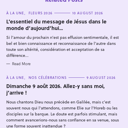
C
À LA UNE
FLEURS 2026
10 AUGUST 2026
A
T
L’essentiel du message de Jésus dans le
E
monde d’aujourd’hui…
G
O
R
Si l’amour du prochain n’est pas effusion sentimentale, il est
I
E
bel et bien connaissance et reconnaissance de l’autre dans
S
toute son altérité, considération et acceptation de sa
différence...
Read More
C
À LA UNE
NOS CÉLÉBRATIONS
9 AUGUST 2026
A
T
Dimanche 9 août 2026. Allez-y sans moi,
E
j’arrive !
G
O
R
Nous chantons Dieu nous précède en Galilée, mais c'est
I
E
souvent nous qui l'attendons, comme Elie sur l'Horeb ou les
S
disciples sur la barque. Le doute est parfois stimulant, mais
comment avancerions-nous sans confiance en sa venue, sous
une forme souvent inattendue ?