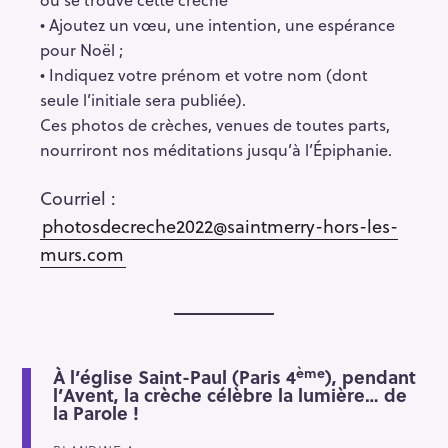
• Ajoutez un vœu, une intention, une espérance
pour Noël ;
• Indiquez votre prénom et votre nom (dont
seule l’initiale sera publiée).
Ces photos de crèches, venues de toutes parts,
nourriront nos méditations jusqu’à l’Épiphanie.
Courriel :
S
photosdecreche2022@saintmerry-hors-les-
e
murs.com
a
r
c
h
f
ème
À l’église Saint-Paul (Paris 4
), pendant
o
l’Avent, la crèche célèbre la lumière… de
la Parole !
r
: