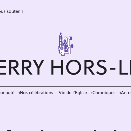
us soutenir
ERRY HORS-
munauté
Nos célébrations
Vie de l’Église
Chroniques
Art e