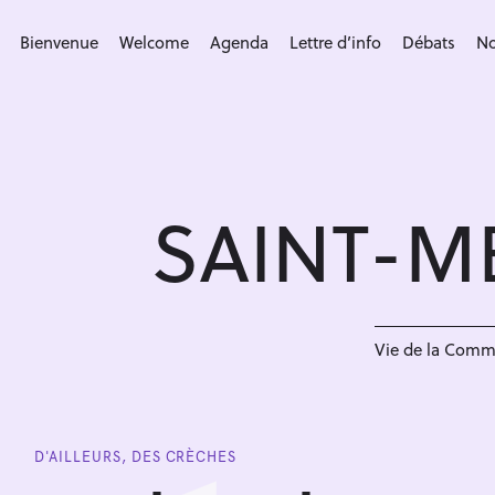
S
k
Bienvenue
Welcome
Agenda
Lettre d’info
Débats
No
i
p
t
o
c
SAINT-M
o
n
t
e
n
Vie de la Com
t
D'AILLEURS, DES CRÈCHES