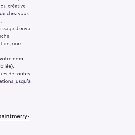
 ou créative
 de chez vous
.
essage d’envoi
rèche
ntion, une
 votre nom
bliée).
ues de toutes
ations jusqu’à
aintmerry-