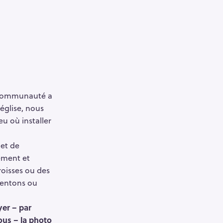
 communauté a
église, nous
eu où installer
 et de
ement et
roisses ou des
uentons ou
er – par
sous – la photo