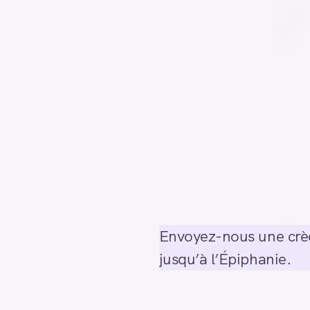
Envoyez-nous une crèc
jusqu’à l’Épiphanie.
S
e
a