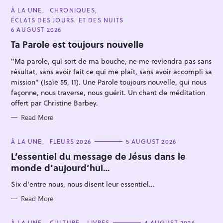
C
À LA UNE
CHRONIQUES
A
ÉCLATS DES JOURS. ET DES NUITS
T
E
6 AUGUST 2026
G
O
Ta Parole est toujours nouvelle
R
I
"Ma parole, qui sort de ma bouche, ne me reviendra pas sans
E
S
résultat, sans avoir fait ce qui me plaît, sans avoir accompli sa
mission" (Isaïe 55, 11). Une Parole toujours nouvelle, qui nous
façonne, nous traverse, nous guérit. Un chant de méditation
offert par Christine Barbey.
Read More
C
À LA UNE
FLEURS 2026
5 AUGUST 2026
A
T
L’essentiel du message de Jésus dans le
E
monde d’aujourd’hui…
G
O
R
Six d'entre nous, nous disent leur essentiel...
I
E
S
Read More
C
À LA UNE
CULTURE
LIVRES
4 AUGUST 2026