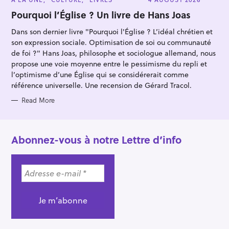
A
T
Pourquoi l’Église ? Un livre de Hans Joas
E
G
Dans son dernier livre "Pourquoi l'Église ? L’idéal chrétien et
O
R
son expression sociale. Optimisation de soi ou communauté
I
E
de foi ?" Hans Joas, philosophe et sociologue allemand, nous
S
propose une voie moyenne entre le pessimisme du repli et
l’optimisme d’une Église qui se considérerait comme
référence universelle. Une recension de Gérard Tracol.
Read More
Abonnez-vous à notre Lettre d’info