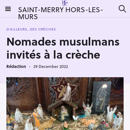
S
SAINT-MERRY HORS-LES-
k
MURS
S
i
e
a
p
r
D'AILLEURS, DES CRÈCHES
t
c
Nomades musulmans
h
o
c
invités à la crèche
o
n
Rédaction
29 December 2022
t
e
n
t