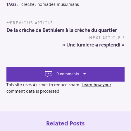
crèche
nomades musulmans
TAGS
P
PREVIOUS ARTICLE
o
De la crèche de Bethléem à la crèche du quartier
s
t
NEXT ARTICLE
n
« Une lumière a resplendi »
a
v
i
g
a
0 comments
t
i
This site uses Akismet to reduce spam.
Learn how your
o
comment data is processed.
n
Related Posts