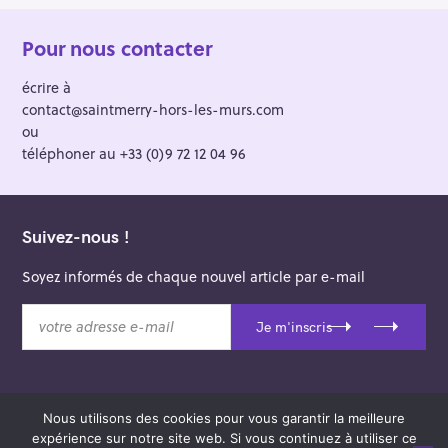
Pour nous contacter
écrire à
contact@saintmerry-hors-les-murs.com
ou
téléphoner au +33 (0)9 72 12 04 96
Suivez-nous !
Soyez informés de chaque nouvel article par e-mail
v
Je m'inscris
o
t
r
e
Nous utilisons des cookies pour vous garantir la meilleure
a
© 2026 Saint-Merry Hors-les-Murs.
expérience sur notre site web. Si vous continuez à utiliser ce
d