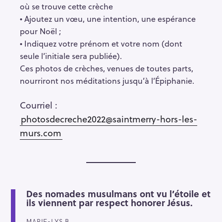
où se trouve cette crèche
• Ajoutez un vœu, une intention, une espérance
pour Noël ;
• Indiquez votre prénom et votre nom (dont
seule l’initiale sera publiée).
Ces photos de crèches, venues de toutes parts,
nourriront nos méditations jusqu’à l’Épiphanie.
S
Courriel :
e
photosdecreche2022@saintmerry-hors-les-
a
murs.com
r
c
h
f
o
Des nomades musulmans ont vu l’étoile et
r
ils viennent par respect honorer Jésus.
:
MARIE-LYS B.