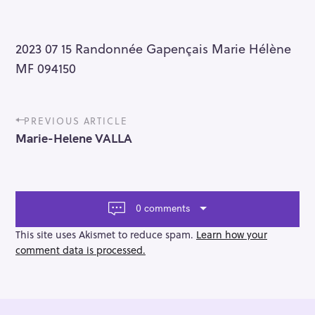
2023 07 15 Randonnée Gapençais Marie Hélène
MF 094150
P
PREVIOUS ARTICLE
o
Marie-Helene VALLA
s
t
n
a
v
0 comments
i
g
This site uses Akismet to reduce spam.
Learn how your
a
comment data is processed.
t
i
o
n