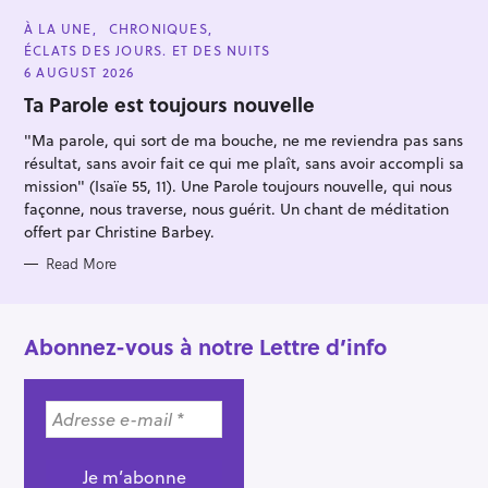
:
C
À LA UNE
CHRONIQUES
A
ÉCLATS DES JOURS. ET DES NUITS
T
E
6 AUGUST 2026
G
O
Ta Parole est toujours nouvelle
R
I
"Ma parole, qui sort de ma bouche, ne me reviendra pas sans
E
S
résultat, sans avoir fait ce qui me plaît, sans avoir accompli sa
mission" (Isaïe 55, 11). Une Parole toujours nouvelle, qui nous
façonne, nous traverse, nous guérit. Un chant de méditation
offert par Christine Barbey.
Read More
Abonnez-vous à notre Lettre d’info