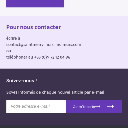
Pour nous contacter
écrire à
contact@saintmerry-hors-les-murs.com
ou
téléphoner au +33 (0)9 72 12 04 96
Suivez-nous !
Soyez informés de chaque nouvel article par e-mail
v
Je m'inscris
o
t
r
e