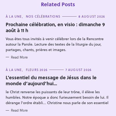
Related Posts
C
À LA UNE
NOS CÉLÉBRATIONS
8 AUGUST 2026
A
T
Prochaine célébration, en visio : dimanche 9
E
août à 11 h
G
O
R
Vous êtes tous invités à venir célébrer lors de la Rencontre
I
E
autour la Parole. Lecture des textes de la liturgie du jour,
S
partages, chants, prières et images.
S
Read More
e
C
À LA UNE
FLEURS 2026
7 AUGUST 2026
a
A
T
L’essentiel du message de Jésus dans le
r
E
monde d’aujourd’hui…
G
c
O
R
h
le Christ renverse les puissants de leur trône, il élève les
I
f
E
humbles. Notre époque a donc furieusement besoin de lui. Il
S
dérange l'ordre établi... Christine nous parle de son essentiel
o
r
Read More