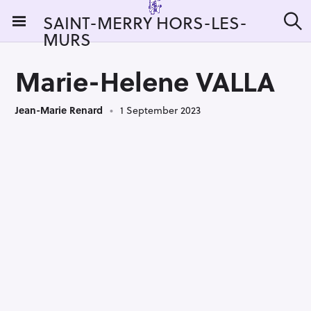
S
SAINT-MERRY HORS-LES-
k
MURS
S
i
e
a
p
r
Marie-Helene VALLA
t
c
h
o
Jean-Marie Renard
1 September 2023
c
o
n
t
e
n
t