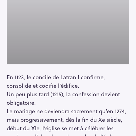
S
e
a
r
c
h
f
o
r
En 1123, le concile de Latran I confirme,
:
consolide et codifie l’édifice.
Un peu plus tard (1215), la confession devient
obligatoire.
Le mariage ne deviendra sacrement qu’en 1274,
mais progressivement, dès la fin du Xe siècle,
début du XIe, l’église se met à célébrer les