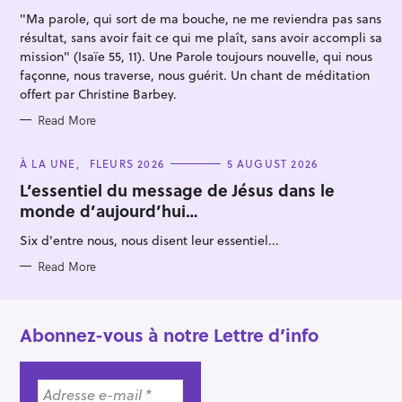
I
"Ma parole, qui sort de ma bouche, ne me reviendra pas sans
E
S
résultat, sans avoir fait ce qui me plaît, sans avoir accompli sa
mission" (Isaïe 55, 11). Une Parole toujours nouvelle, qui nous
façonne, nous traverse, nous guérit. Un chant de méditation
offert par Christine Barbey.
Read More
C
À LA UNE
FLEURS 2026
5 AUGUST 2026
A
T
L’essentiel du message de Jésus dans le
E
monde d’aujourd’hui…
G
O
R
Six d'entre nous, nous disent leur essentiel...
I
E
S
Read More
Abonnez-vous à notre Lettre d’info