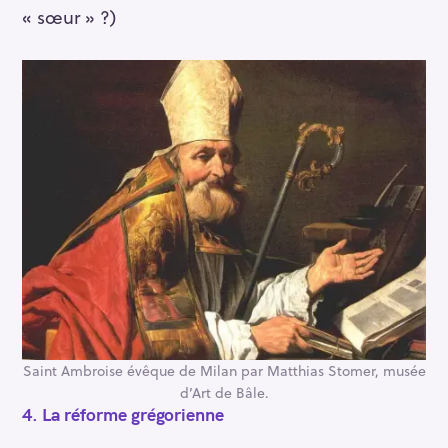
« sœur » ?)
Saint Ambroise évêque de Milan par Matthias Stomer, musée
d’Art de Bâle.
4.
La réforme grégorienne