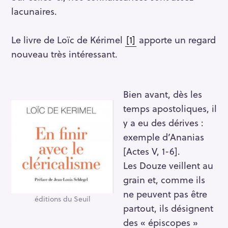
lacunaires.
Le livre de Loïc de Kérimel
[1]
apporte un regard
nouveau très intéressant.
Bien avant, dès les
temps apostoliques, il
y a eu des dérives :
exemple d’Ananias
[Actes V, 1-6].
Les Douze veillent au
grain et, comme ils
ne peuvent pas être
éditions du Seuil
partout, ils désignent
des « épiscopes »