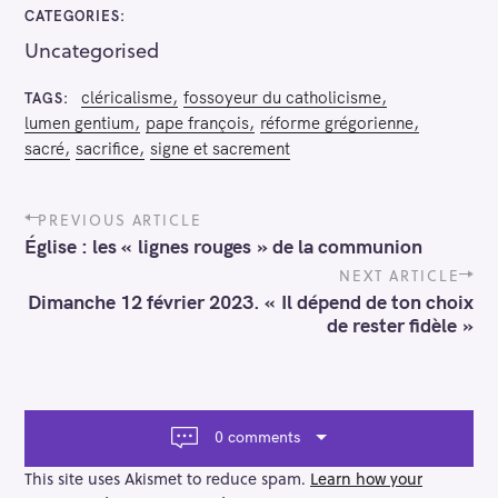
CATEGORIES
Uncategorised
cléricalisme
fossoyeur du catholicisme
TAGS
lumen gentium
pape françois
réforme grégorienne
sacré
sacrifice
signe et sacrement
P
PREVIOUS ARTICLE
o
Église : les « lignes rouges » de la communion
s
t
NEXT ARTICLE
n
Dimanche 12 février 2023. « Il dépend de ton choix
a
de rester fidèle »
v
i
g
a
t
0 comments
i
o
This site uses Akismet to reduce spam.
Learn how your