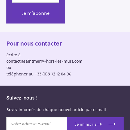
Pour nous contacter
écrire à
contact@saintmerry-hors-les-murs.com
ou
téléphoner au +33 (0)9 72 12 04 96
Suivez-nous !
Soyez informés de chaque nouvel article par e-mail
v
Je m'inscris
o