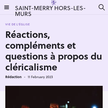
S
SAINT-MERRY HORS-LES-
k
MURS
S
i
e
a
p
r
VIE DE L'ÉGLISE
t
c
Réactions,
h
o
c
compléments et
o
n
questions à propos du
t
cléricalisme
e
n
t
Rédaction
11 February 2023