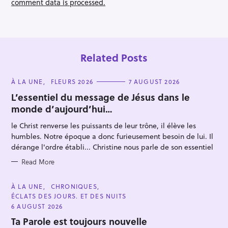
n
comment data is processed.
Related Posts
C
À LA UNE
FLEURS 2026
7 AUGUST 2026
A
T
L’essentiel du message de Jésus dans le
E
monde d’aujourd’hui…
G
O
R
le Christ renverse les puissants de leur trône, il élève les
I
E
humbles. Notre époque a donc furieusement besoin de lui. Il
S
dérange l'ordre établi... Christine nous parle de son essentiel
Read More
C
À LA UNE
CHRONIQUES
A
ÉCLATS DES JOURS. ET DES NUITS
T
E
6 AUGUST 2026
G
O
Ta Parole est toujours nouvelle
R