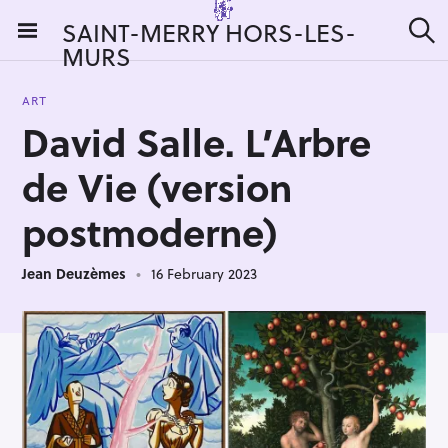
S
SAINT-MERRY HORS-LES-
k
MURS
S
i
e
a
p
r
ART
t
c
David Salle. L’Arbre
h
o
c
de Vie (version
o
n
postmoderne)
t
e
Jean Deuzèmes
16 February 2023
n
t