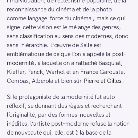
l’individuation, de l’éclectisme populaire, de la
r
reconnaissance du cinéma et de la photo
c
comme langage force du cinéma ; mais ce qui
h
signe cette vision est le mélange des genres,
f
sans classification au sens des modernes, donc
o
r
sans hiérarchie. L’œuvre de Salle est
:
emblématique de ce que l’on a appelé la
post-
modernité
, à laquelle on a rattaché Basquiat,
Kieffer, Penck, Warhol et en France Garouste,
Combas, Alberola et bien sûr
Pierre et Gilles
.
Si le protagoniste de la modernité fut auto-
réflexif, se donnant des règles et recherchant
l’originalité, par des formes nouvelles et
inédites, l’artiste post-moderne refuse la notion
de nouveauté qui, elle, est à la base de la