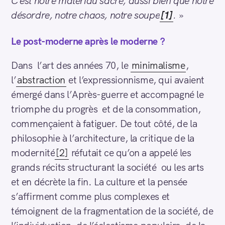
C’est notre matériau sacré, aussi bien que notre
désordre, notre chaos, notre soupe
[1]
.
»
Le post-moderne après le moderne ?
Dans l’art des années 70, le
minimalisme
,
l’
abstraction
et l’expressionnisme, qui avaient
émergé dans l’Après-guerre et accompagné le
triomphe du progrès et de la consommation,
commençaient à fatiguer. De tout côté, de la
philosophie à l’architecture, la critique de la
modernité
[2]
réfutait ce qu’on a appelé les
grands récits structurant la société ou les arts
et en décrète la fin. La culture et la pensée
S
s’affirment comme plus complexes et
e
témoignent de la fragmentation de la société, de
a