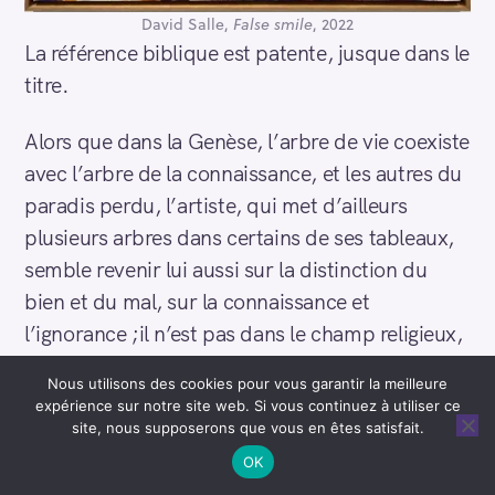
David Salle,
False smile
, 2022
La référence biblique est patente, jusque dans le
titre.
Alors que dans la Genèse, l’arbre de vie coexiste
avec l’arbre de la connaissance, et les autres du
paradis perdu, l’artiste, qui met d’ailleurs
plusieurs arbres dans certains de ses tableaux,
semble revenir lui aussi sur la distinction du
bien et du mal, sur la connaissance et
l’ignorance ;il n’est pas dans le champ religieux,
plutôt dans le champ social et surtout
Nous utilisons des cookies pour vous garantir la meilleure
artistique. Il fait coexister les deux en images, il
expérience sur notre site web. Si vous continuez à utiliser ce
affiche la multiplicité des points de vue comme
site, nous supposerons que vous en êtes satisfait.
tout post-moderne.
OK