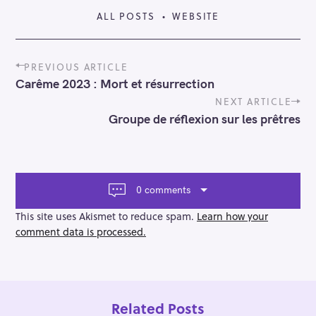
ALL POSTS
WEBSITE
P
PREVIOUS ARTICLE
o
Carême 2023 : Mort et résurrection
s
t
NEXT ARTICLE
n
Groupe de réflexion sur les prêtres
a
v
i
g
a
0 comments
t
i
This site uses Akismet to reduce spam.
Learn how your
o
comment data is processed.
n
Related Posts