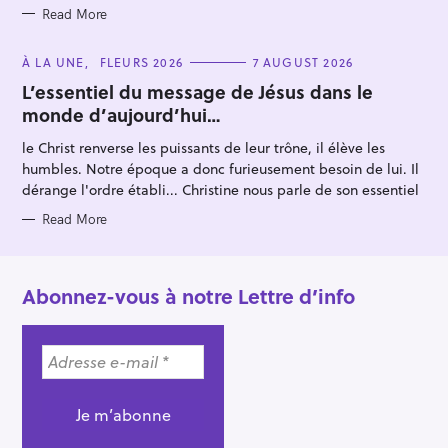
Read More
C
À LA UNE
FLEURS 2026
7 AUGUST 2026
A
T
L’essentiel du message de Jésus dans le
E
monde d’aujourd’hui…
G
O
R
le Christ renverse les puissants de leur trône, il élève les
I
E
humbles. Notre époque a donc furieusement besoin de lui. Il
S
dérange l'ordre établi... Christine nous parle de son essentiel
Read More
Abonnez-vous à notre Lettre d’info