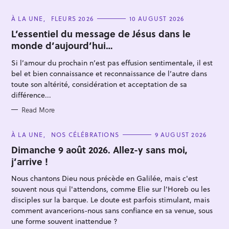
C
À LA UNE
FLEURS 2026
10 AUGUST 2026
A
T
L’essentiel du message de Jésus dans le
E
monde d’aujourd’hui…
G
O
R
Si l’amour du prochain n’est pas effusion sentimentale, il est
I
E
bel et bien connaissance et reconnaissance de l’autre dans
S
toute son altérité, considération et acceptation de sa
différence...
Read More
C
À LA UNE
NOS CÉLÉBRATIONS
9 AUGUST 2026
A
T
Dimanche 9 août 2026. Allez-y sans moi,
E
j’arrive !
G
O
R
Nous chantons Dieu nous précède en Galilée, mais c'est
I
E
souvent nous qui l'attendons, comme Elie sur l'Horeb ou les
S
disciples sur la barque. Le doute est parfois stimulant, mais
comment avancerions-nous sans confiance en sa venue, sous
une forme souvent inattendue ?