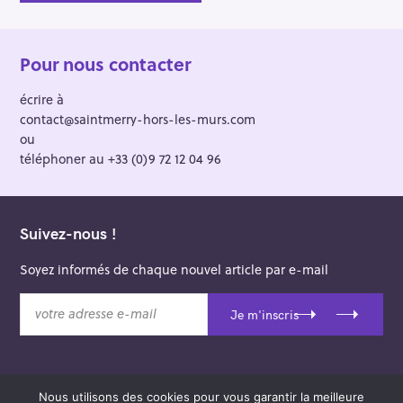
Pour nous contacter
écrire à
contact@saintmerry-hors-les-murs.com
ou
téléphoner au +33 (0)9 72 12 04 96
Suivez-nous !
Soyez informés de chaque nouvel article par e-mail
v
Je m'inscris
o
t
r
e
Nous utilisons des cookies pour vous garantir la meilleure
a