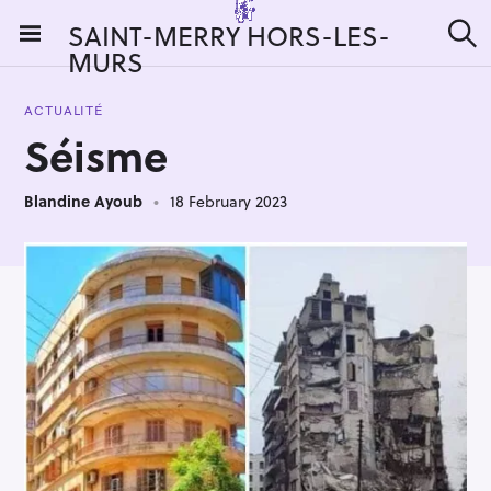
S
SAINT-MERRY HORS-LES-
k
MURS
S
i
e
a
p
r
ACTUALITÉ
t
c
Séisme
h
o
c
Blandine Ayoub
18 February 2023
o
n
t
e
n
t