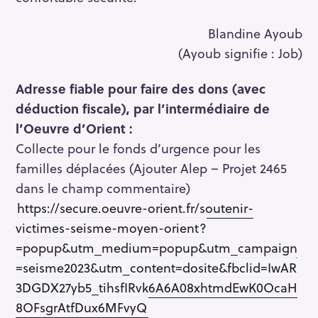
e
a
Blandine Ayoub
r
(Ayoub signifie : Job)
c
h
Adresse fiable pour faire des dons (avec
f
déduction fiscale), par l’intermédiaire de
o
l’Oeuvre d’Orient :
r
Collecte pour le fonds d’urgence pour les
:
familles déplacées (Ajouter Alep – Projet 2465
dans le champ commentaire)
https://secure.oeuvre-orient.fr/soutenir-
victimes-seisme-moyen-orient?
=popup&utm_medium=popup&utm_campaign
=seisme2023&utm_content=dosite&fbclid=IwAR
3DGDX27yb5_tihsfIRvk6A6A08xhtmdEwK0OcaH
8OFsgrAtfDux6MFvyQ