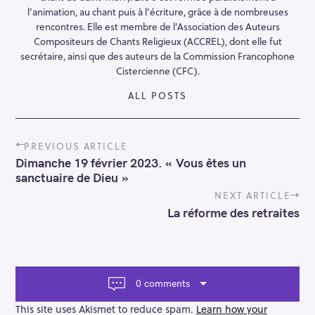
l’animation, au chant puis à l’écriture, grâce à de nombreuses
S
rencontres. Elle est membre de l’Association des Auteurs
e
Compositeurs de Chants Religieux (ACCREL), dont elle fut
secrétaire, ainsi que des auteurs de la Commission Francophone
a
Cistercienne (CFC).
r
c
ALL POSTS
h
f
P
o
PREVIOUS ARTICLE
o
Dimanche 19 février 2023. « Vous êtes un
r
s
sanctuaire de Dieu »
:
t
n
NEXT ARTICLE
a
La réforme des retraites
v
i
g
a
t
0 comments
i
o
This site uses Akismet to reduce spam.
Learn how your