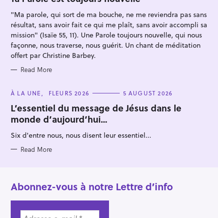
R
I
"Ma parole, qui sort de ma bouche, ne me reviendra pas sans
E
S
résultat, sans avoir fait ce qui me plaît, sans avoir accompli sa
mission" (Isaïe 55, 11). Une Parole toujours nouvelle, qui nous
façonne, nous traverse, nous guérit. Un chant de méditation
offert par Christine Barbey.
Read More
C
À LA UNE
FLEURS 2026
5 AUGUST 2026
A
T
L’essentiel du message de Jésus dans le
E
monde d’aujourd’hui…
G
O
R
Six d'entre nous, nous disent leur essentiel...
I
E
S
Read More
Abonnez-vous à notre Lettre d’info