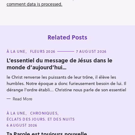
n
comment data is processed.
Related Posts
C
À LA UNE
FLEURS 2026
7 AUGUST 2026
A
T
L’essentiel du message de Jésus dans le
E
monde d’aujourd’hui…
G
O
R
le Christ renverse les puissants de leur trône, il élève les
I
E
humbles. Notre époque a donc furieusement besoin de lui. Il
S
dérange l'ordre établi... Christine nous parle de son essentiel
Read More
C
À LA UNE
CHRONIQUES
A
ÉCLATS DES JOURS. ET DES NUITS
T
E
6 AUGUST 2026
G
O
Ta Parole est toujours nouvelle