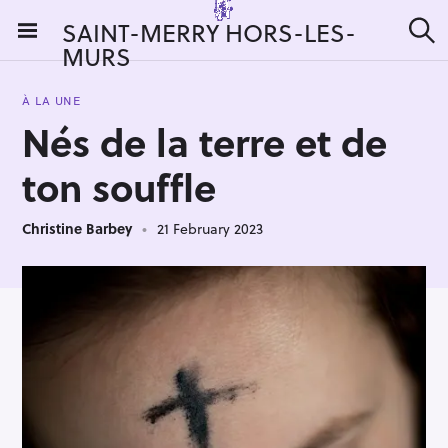
S
SAINT-MERRY HORS-LES-
k
MURS
S
i
e
a
p
r
À LA UNE
t
c
Nés de la terre et de
h
o
c
ton souffle
o
n
Christine Barbey
21 February 2023
t
e
n
t