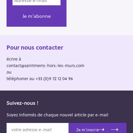
Pour nous contacter
écrire à
contact@saintmerry-hors-les-murs.com
ou
téléphoner au +33 (0)9 72 12 04 96
Suivez-nous !
Soyez informés de chaque nouvel article par e-mail
v
Je m'inscris
o