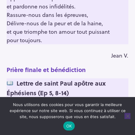
et pardonne nos infidélités.
Rassure-nous dans les épreuves,
Délivre-nous de la peur et de la haine,
et que triomphe ton amour tout puissant
pour toujours.
Jean V.
Prière finale et bénédiction
Lettre de saint Paul apôtre aux
Éphésiens (Ep 5, 8-14)
Frères, autrefois, vous étiez ténèbres ;
Nous utilisons des cookies pour vous garantir la meilleure
maintenant, dans le Seigneur, vous êtes
expérience sur notre site web. Si vous continuez à utiliser ce
site, nous supposerons que vous en êtes satisfait.
lumière ; conduisez-vous comme des
OK
enfants de lumière or la lumière a pour fruit