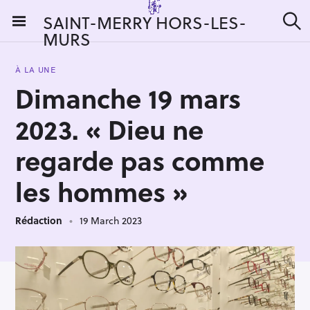
S
SAINT-MERRY HORS-LES-
k
MURS
S
i
e
a
p
r
À LA UNE
t
c
Dimanche 19 mars
h
o
c
2023. « Dieu ne
o
n
regarde pas comme
t
les hommes »
e
n
t
Rédaction
19 March 2023