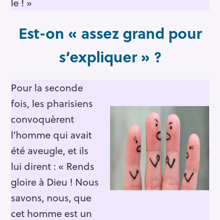
le ! »
r
c
Est-on « assez grand pour
h
f
s’expliquer » ?
o
r
:
Pour la seconde
fois, les pharisiens
convoquèrent
l’homme qui avait
été aveugle, et ils
lui dirent : « Rends
gloire à Dieu ! Nous
savons, nous, que
cet homme est un