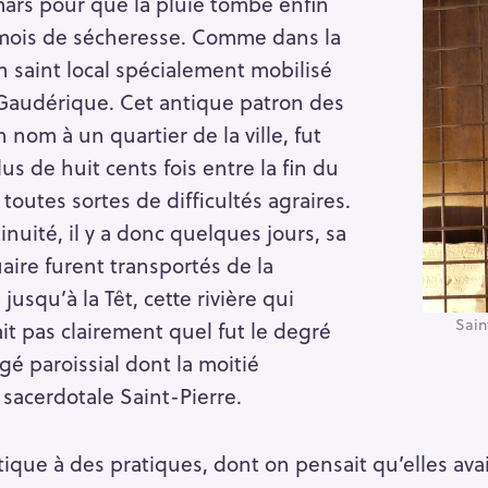
mars pour que la pluie tombe enfin
mois de sécheresse. Comme dans la
n saint local spécialement mobilisé
t Gaudérique. Cet antique patron des
nom à un quartier de la ville, fut
s de huit cents fois entre la fin du
 toutes sortes de difficultés agraires.
nuité, il y a donc quelques jours, sa
aire furent transportés de la
usqu’à la Têt, cette rivière qui
Sain
sait pas clairement quel fut le degré
gé paroissial dont la moitié
é sacerdotale Saint-Pierre.
ue à des pratiques, dont on pensait qu’elles avai