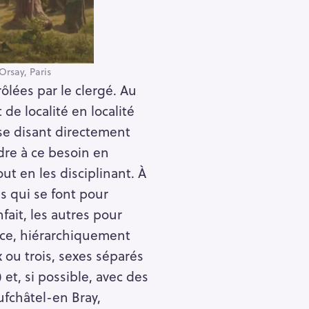
’Orsay, Paris
lées par le clergé. Au
 de localité en localité
 se disant directement
dre à ce besoin en
t en les disciplinant. À
es qui se font pour
fait, les autres pour
nce, hiérarchiquement
 ou trois, sexes séparés
et, si possible, avec des
fchâtel-en Bray,