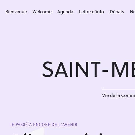
S
k
Bienvenue
Welcome
Agenda
Lettre d’info
Débats
No
i
p
t
o
c
SAINT-M
o
n
t
e
n
Vie de la Com
t
LE PASSÉ A ENCORE DE L’AVENIR