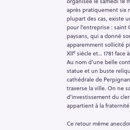
organisée le samedi 18 
après pratiquement six 
plupart des cas, existe u
pour l’entreprise : sain
paysans, qui a donné son 
apparemment sollicité plu
e
XII
siècle et… 1781 face à
Au nom d’une belle conti
statue et un buste reliqu
cathédrale de Perpignan j
traverse la ville. On ne 
d’investissement du cler
appartient à la fraternit
S
e
Ce retour même anecdotiq
a