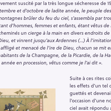
ement suscité par la très longue sécheresse de 15
tembre et d’octobre de ladite année, le peuple des
ontagnes brûler du feu du ciel, s’assembla par trou
tant d’hommes, femmes et enfants, étant vêtus de l
cheminés un cierge à la main en divers endroits de
eu, et vinrent jusqu’aux Ardennes (…) À l’imitatio
 affligé et menacé de l’ire de Dieu, chacun se mit e
 habitants de la Champagne, de la Picardie, de la 
e année en procession, vêtus comme je l’ai dit ».
Suite à ces rites co
les effets d’un tel
guettés et devena
l’occasion d’une n
ciel avait répondu