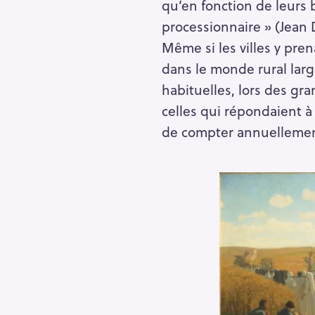
qu’en fonction de leurs b
r
processionnaire » (Jean 
c
Même si les villes y pre
h
dans le monde rural larg
f
habituelles, lors des gra
o
r
celles qui répondaient à 
:
de compter annuellemen