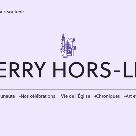
us soutenir
ERRY HORS-
munauté
Nos célébrations
Vie de l’Église
Chroniques
Art e