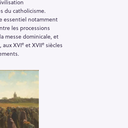
vilisation
s du catholicisme.
ite essentiel notamment
Entre les processions
 la messe dominicale, et
e
e
, aux XVI
et XVII
siècles
ements.