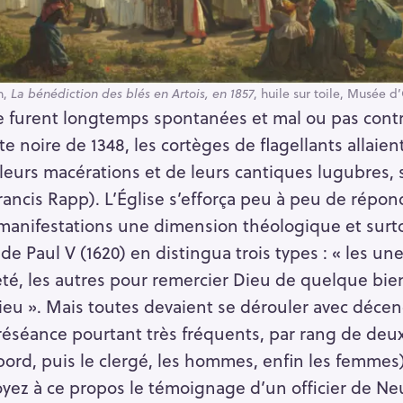
n,
La bénédiction des blés en Artois, en 1857
, huile sur toile, Musée d
 furent longtemps spontanées et mal ou pas contrô
te noire de 1348, les cortèges de flagellants allaient
e leurs macérations et de leurs cantiques lugubres,
Francis Rapp). L’Église s’efforça peu à peu de répon
 manifestations une dimension théologique et surtou
 de Paul V (1620) en distingua trois types : « les un
piété, les autres pour remercier Dieu de quelque bien
ieu ». Mais toutes devaient se dérouler avec déce
éséance pourtant très fréquents, par rang de deux
ord, puis le clergé, les hommes, enfin les femmes) 
yez à ce propos le témoignage d’un officier de Neu