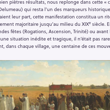
ien piètres résultats, nous replonge dans cette « ci
Delumeau) qui resta l’un des marqueurs historique
Press Esc to cancel.
naient leur part, cette manifestation constitua un r
e
ement majoritaire jusqu’au milieu du XIX
siècle. 
ndes fêtes (Rogations, Ascension, Trinité) ou avant
une situation inédite et tragique, il n’était pas rare
t, dans chaque village, une centaine de ces mouv