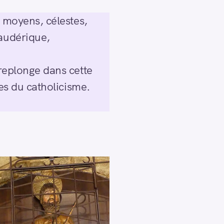
d moyens, célestes,
Gaudérique,
 replonge dans cette
ues du catholicisme.