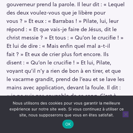
gouverneur prend la parole. Il leur dit : « Lequel
des deux voulez-vous que je libère pour
vous ? » Et eux : « Barrabas ! » Pilate, lui, leur
répond : « Et que vais-je faire de Jésus, dit le
christ messie ? » Et tous : « Qu’on le crucifie ! »
Et lui de dire : « Mais enfin quel mal a-t-il
fait ? » Et eux de crier plus fort encore. Ils
disent : « Qu’on le crucifie ! » Et lui, Pilate,
voyant qu’il n’y a rien de bon à en tirer, et que
le vacarme grandit, prend de l’eau et se lave les
mains avec application, devant la foule. Il dit :
« je ne suis pas coupable de ce sang. C’est à
vous de voir. » Et le peuple tout entier lui
Nous utilisons des cookies pour vous garantir la meilleure
expérience sur notre site web. Si vous continuez à utiliser ce
répond : « Son sang, sur nous et sur nos
site, nous supposerons que vous en êtes satisfait.
enfants ! » Alors, il libère pour eux ce Barrabas.
OK
Et lui, Jésus, après l’avoir fouetté, il l’abandonne