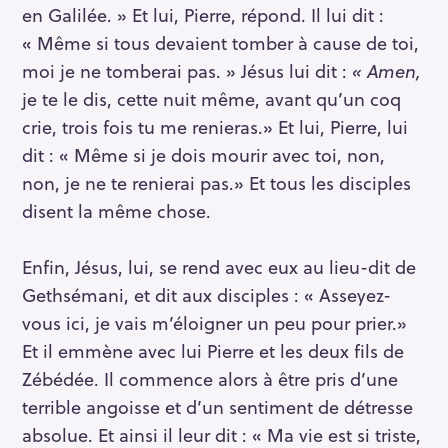
en Galilée. » Et lui, Pierre, répond. Il lui dit :
r
« Même si tous devaient tomber à cause de toi,
c
h
moi je ne tomberai pas. » Jésus lui dit :
« Amen,
f
je te le dis, cette nuit même, avant qu’un coq
o
crie, trois fois tu me renieras.» Et lui, Pierre, lui
r
dit : « Même si je dois mourir avec toi, non,
:
non, je ne te renierai pas.» Et tous les disciples
disent la même chose.
Enfin, Jésus, lui, se rend avec eux au lieu-dit de
Gethsémani, et dit aux disciples : « Asseyez-
vous ici, je vais m’éloigner un peu pour prier.»
Et il emmène avec lui Pierre et les deux fils de
Zébédée. Il commence alors à être pris d’une
terrible angoisse et d’un sentiment de détresse
absolue. Et ainsi il leur dit : « Ma vie est si triste,