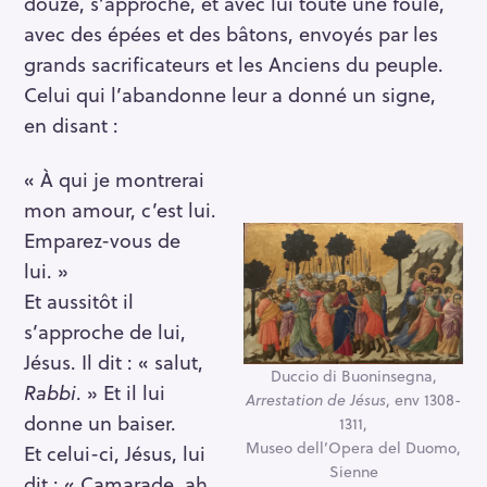
douze, s’approche, et avec lui toute une foule,
avec des épées et des bâtons, envoyés par les
grands sacrificateurs et les Anciens du peuple.
Celui qui l’abandonne leur a donné un signe,
en disant :
« À qui je montrerai
mon amour, c’est lui.
Emparez-vous de
lui. »
Et aussitôt il
s’approche de lui,
Jésus. Il dit : « salut,
Duccio di Buoninsegna,
Rabbi
. » Et il lui
Arrestation de Jésus
, env 1308-
donne un baiser.
1311,
Museo dell’Opera del Duomo,
Et celui-ci, Jésus, lui
Sienne
dit : « Camarade, ah