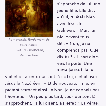
s’approche de lui une
jeune fille. Elle dit :
« Oui, tu étais bien
avec Jésus le
Galiléen. » Mais lui
nie, devant tous. Il
Rembrandt,
Reniement de
dit : « Non, je ne
saint Pierre
,
comprends pas. Que
1660, Rijksmuseum,
Amsterdam
dis-tu ? » Il sort alors
vers la porte. Une
autre jeune fille le
voit et dit à ceux qui sont là : « Lui, il était avec
Jésus le Nazôréen ! » Et de nouveau, il nie, en
prêtant serment ainsi : « Non, je ne connais pas
l’homme. » Un peu plus tard, ceux qui sont là
s’approchent. Ils lui disent, à Pierre : « La vérité,