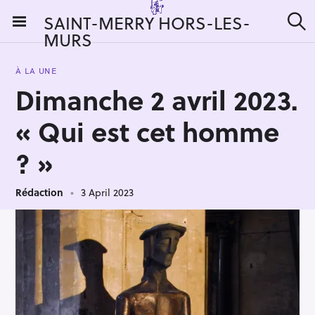
S
SAINT-MERRY HORS-LES-
k
MURS
S
i
e
a
p
r
À LA UNE
t
c
Dimanche 2 avril 2023.
h
o
c
« Qui est cet homme
o
n
? »
t
e
Rédaction
3 April 2023
n
t