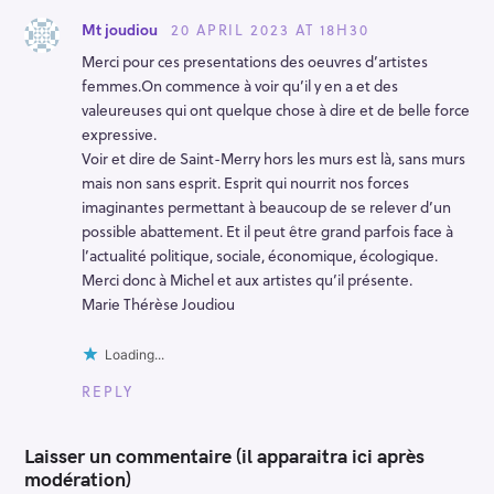
i
o
20 APRIL 2023 AT 18H30
Mt joudiou
n
Merci pour ces presentations des oeuvres d’artistes
femmes.On commence à voir qu’il y en a et des
valeureuses qui ont quelque chose à dire et de belle force
expressive.
Voir et dire de Saint-Merry hors les murs est là, sans murs
mais non sans esprit. Esprit qui nourrit nos forces
imaginantes permettant à beaucoup de se relever d’un
possible abattement. Et il peut être grand parfois face à
l’actualité politique, sociale, économique, écologique.
Merci donc à Michel et aux artistes qu’il présente.
Marie Thérèse Joudiou
Loading...
REPLY
Laisser un commentaire (il apparaitra ici après
modération)