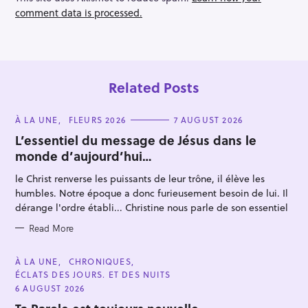
comment data is processed.
Related Posts
C
À LA UNE
FLEURS 2026
7 AUGUST 2026
A
T
L’essentiel du message de Jésus dans le
E
monde d’aujourd’hui…
G
O
R
le Christ renverse les puissants de leur trône, il élève les
I
E
humbles. Notre époque a donc furieusement besoin de lui. Il
S
dérange l'ordre établi... Christine nous parle de son essentiel
Read More
C
À LA UNE
CHRONIQUES
A
ÉCLATS DES JOURS. ET DES NUITS
T
E
6 AUGUST 2026
G
O