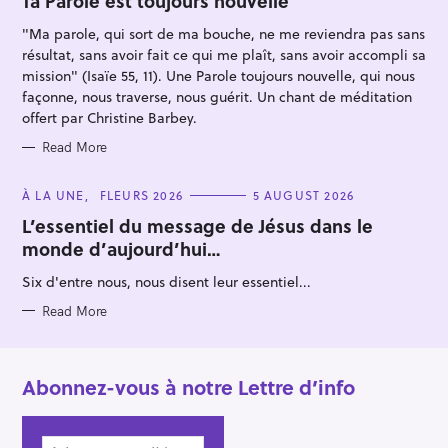
Ta Parole est toujours nouvelle
R
I
"Ma parole, qui sort de ma bouche, ne me reviendra pas sans
E
S
résultat, sans avoir fait ce qui me plaît, sans avoir accompli sa
mission" (Isaïe 55, 11). Une Parole toujours nouvelle, qui nous
façonne, nous traverse, nous guérit. Un chant de méditation
offert par Christine Barbey.
Read More
C
À LA UNE
FLEURS 2026
5 AUGUST 2026
A
T
L’essentiel du message de Jésus dans le
E
monde d’aujourd’hui…
G
O
R
Six d'entre nous, nous disent leur essentiel...
I
E
S
Read More
Abonnez-vous à notre Lettre d’info