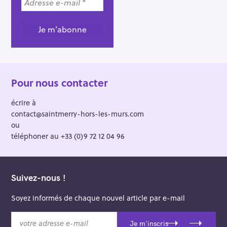
Pour nous contacter
écrire à
contact@saintmerry-hors-les-murs.com
ou
téléphoner au +33 (0)9 72 12 04 96
Suivez-nous !
Soyez informés de chaque nouvel article par e-mail
v
Je m'inscris