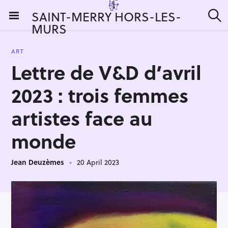
S
SAINT-MERRY HORS-LES-
k
MURS
S
i
e
a
p
r
ART
t
c
Lettre de V&D d’avril
h
o
c
2023 : trois femmes
o
n
artistes face au
t
monde
e
n
t
Jean Deuzèmes
20 April 2023