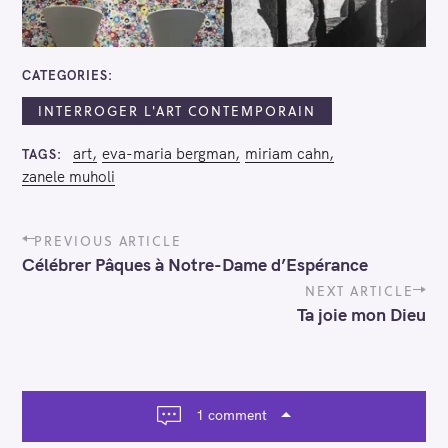
S
e
CATEGORIES
a
r
INTERROGER L'ART CONTEMPORAIN
c
art
eva-maria bergman
miriam cahn
TAGS
h
zanele muholi
f
o
P
r
PREVIOUS ARTICLE
o
:
Célébrer Pâques à Notre-Dame d’Espérance
s
t
NEXT ARTICLE
n
Ta joie mon Dieu
a
v
i
g
a
1 comment
t