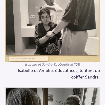
:
Isabelle et Sandra
©JLCourtinat TDR
Isabelle et Amélie, éducatrices, tentent de
coiffer Sandra.