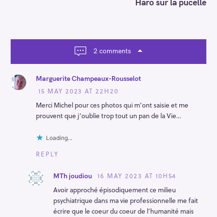
n
Haro sur la pucelle
a
v
i
g
a
2 comments
t
i
o
Marguerite Champeaux-Rousselot
n
15 MAY 2023 AT 22H20
Merci Michel pour ces photos qui m’ont saisie et me
prouvent que j’oublie trop tout un pan de la Vie…
Loading...
REPLY
16 MAY 2023 AT 10H54
MTh joudiou
Avoir approché épisodiquement ce milieu
psychiatrique dans ma vie professionnelle me fait
écrire que le coeur du coeur de l’humanité mais