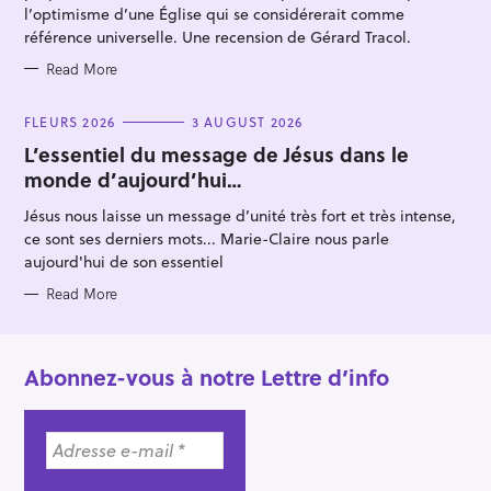
l’optimisme d’une Église qui se considérerait comme
référence universelle. Une recension de Gérard Tracol.
Read More
C
FLEURS 2026
3 AUGUST 2026
A
T
L’essentiel du message de Jésus dans le
E
monde d’aujourd’hui…
G
O
R
Jésus nous laisse un message d’unité très fort et très intense,
I
E
ce sont ses derniers mots... Marie-Claire nous parle
S
aujourd'hui de son essentiel
Read More
Abonnez-vous à notre Lettre d’info