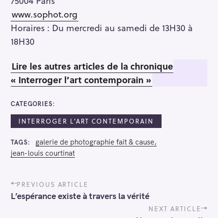
75004 Paris
www.sophot.org
Horaires : Du mercredi au samedi de 13H30 à
18H30
Lire les autres articles de la chronique
« Interroger l’art contemporain »
CATEGORIES
INTERROGER L'ART CONTEMPORAIN
galerie de photographie fait & cause
TAGS
jean-louis courtinat
P
PREVIOUS ARTICLE
o
L’espérance existe à travers la vérité
s
t
NEXT ARTICLE