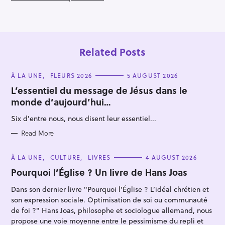
Related Posts
C
À LA UNE
FLEURS 2026
5 AUGUST 2026
A
T
L’essentiel du message de Jésus dans le
E
monde d’aujourd’hui…
G
O
R
Six d'entre nous, nous disent leur essentiel...
I
E
S
Read More
C
À LA UNE
CULTURE
LIVRES
4 AUGUST 2026
A
T
Pourquoi l’Église ? Un livre de Hans Joas
E
G
Dans son dernier livre "Pourquoi l'Église ? L’idéal chrétien et
O
R
son expression sociale. Optimisation de soi ou communauté
I
E
de foi ?" Hans Joas, philosophe et sociologue allemand, nous
S
propose une voie moyenne entre le pessimisme du repli et