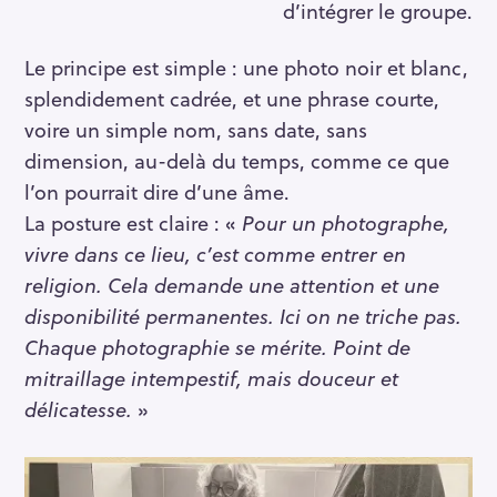
d’intégrer le groupe.
Le principe est simple : une photo noir et blanc,
splendidement cadrée, et une phrase courte,
voire un simple nom, sans date, sans
dimension, au-delà du temps, comme ce que
l’on pourrait dire d’une âme.
La posture est claire : «
Pour un photographe,
vivre dans ce lieu, c’est comme entrer en
S
religion. Cela demande une attention et une
e
disponibilité permanentes. Ici on ne triche pas.
a
Chaque photographie se mérite. Point de
r
c
mitraillage intempestif, mais douceur et
h
délicatesse.
»
f
o
r