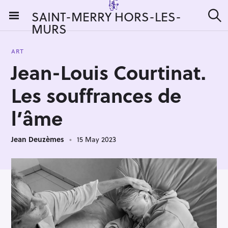
S
SAINT-MERRY HORS-LES-
k
MURS
S
i
e
a
p
r
ART
t
c
Jean-Louis Courtinat.
h
o
c
Les souffrances de
o
n
l’âme
t
e
Jean Deuzèmes
15 May 2023
n
t