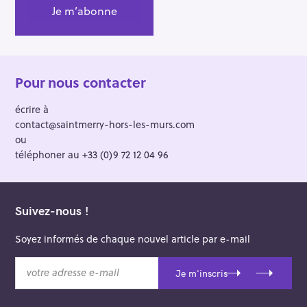
Pour nous contacter
écrire à
contact@saintmerry-hors-les-murs.com
ou
téléphoner au +33 (0)9 72 12 04 96
Suivez-nous !
Soyez informés de chaque nouvel article par e-mail
v
Je m'inscris
o
t