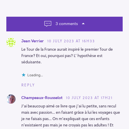
i
g
a
t
3 comments
i
o
n
10 JULY 2023 AT 16H33
Jean Verrier
Le Tour de la France aurait inspiré le premier Tour de
France? Et oui, pourquoi pas? L’ hypothèse est
séduisante.
Loading...
REPLY
10 JULY 2023 AT 17H21
Champeaux-Rousselot
J’ai beaucoup aimé ce livre que j’ai lu petite, sans recul
mais avec passion… en faisant grâce à lui les voyages que
je ne faisais pas… On m’expliquait que ces enfants
n’existaient pas mais je ne croyais pas les adultes ! Et