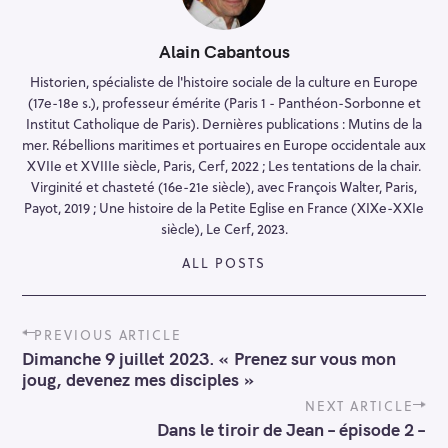
Alain Cabantous
Historien, spécialiste de l'histoire sociale de la culture en Europe
(17e-18e s.), professeur émérite (Paris 1 - Panthéon-Sorbonne et
Institut Catholique de Paris). Dernières publications : Mutins de la
mer. Rébellions maritimes et portuaires en Europe occidentale aux
XVIIe et XVIIIe siècle, Paris, Cerf, 2022 ; Les tentations de la chair.
Virginité et chasteté (16e-21e siècle), avec François Walter, Paris,
Payot, 2019 ; Une histoire de la Petite Eglise en France (XIXe-XXIe
siècle), Le Cerf, 2023.
ALL POSTS
P
PREVIOUS ARTICLE
o
Dimanche 9 juillet 2023. « Prenez sur vous mon
s
joug, devenez mes disciples »
t
n
NEXT ARTICLE
a
Dans le tiroir de Jean – épisode 2 –
v