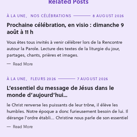
Related Posts
C
À LA UNE
NOS CÉLÉBRATIONS
8 AUGUST 2026
A
T
Prochaine célébration, en visio : dimanche 9
E
août à 11 h
G
O
R
Vous êtes tous invités à venir célébrer lors de la Rencontre
I
E
autour la Parole. Lecture des textes de la liturgie du jour,
S
partages, chants, prières et images.
Read More
C
À LA UNE
FLEURS 2026
7 AUGUST 2026
A
T
L’essentiel du message de Jésus dans le
E
monde d’aujourd’hui…
G
O
R
le Christ renverse les puissants de leur trône, il élève les
I
E
humbles. Notre époque a donc furieusement besoin de lui. Il
S
dérange l'ordre établi... Christine nous parle de son essentiel
Read More