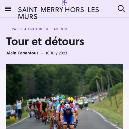
S
SAINT-MERRY HORS-LES-
k
MURS
S
i
e
a
p
r
LE PASSÉ A ENCORE DE L’AVENIR
t
c
Tour et détours
h
o
c
Alain Cabantous
10 July 2023
o
n
t
e
n
t