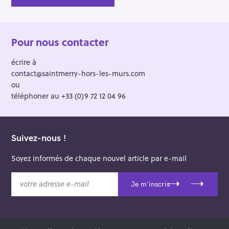
Pour nous contacter
écrire à
contact@saintmerry-hors-les-murs.com
ou
téléphoner au +33 (0)9 72 12 04 96
Suivez-nous !
Soyez informés de chaque nouvel article par e-mail
v
Je m'inscris
o
t
r
e