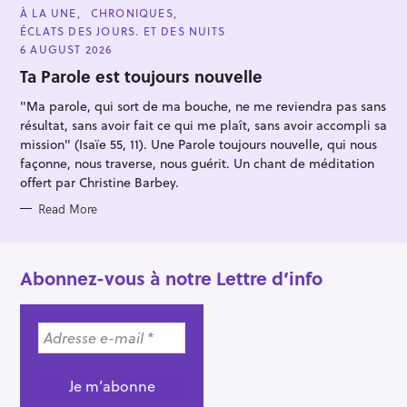
C
À LA UNE
CHRONIQUES
A
ÉCLATS DES JOURS. ET DES NUITS
T
E
6 AUGUST 2026
G
O
Ta Parole est toujours nouvelle
R
I
"Ma parole, qui sort de ma bouche, ne me reviendra pas sans
E
S
résultat, sans avoir fait ce qui me plaît, sans avoir accompli sa
mission" (Isaïe 55, 11). Une Parole toujours nouvelle, qui nous
façonne, nous traverse, nous guérit. Un chant de méditation
offert par Christine Barbey.
Read More
Abonnez-vous à notre Lettre d’info