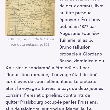
de deux enfants, livre
au titre presque
éponyme. Écrit puis
publié en 1877 par
Augustine Fouillée-
G. Bruno,
Le Tour de la France
Tuillerie, alias G.
par deux enfants
, p. 308
Bruno (allusion
probable à Giordano
Bruno, dominicain du
e
XVI
siècle condamné à être brûlé vif par
l’Inquisition romaine), l’ouvrage était destiné
aux élèves de cours élémentaire. Le prétexte
étant le voyage à travers le pays de deux jeunes
Lorrains, frères et orphelins, contraints de
quitter Phalsbourg occupée par les Prussiens,
afin de rejoindre leur oncle à Marseille. Le